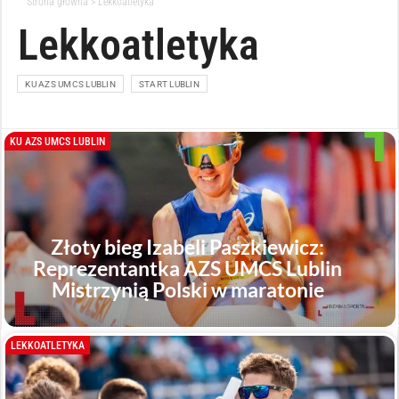
Strona główna
>
Lekkoatletyka
Lekkoatletyka
KU AZS UMCS LUBLIN
START LUBLIN
KU AZS UMCS LUBLIN
Złoty bieg Izabeli Paszkiewicz:
Reprezentantka AZS UMCS Lublin
Mistrzynią Polski w maratonie
LEKKOATLETYKA