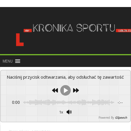
do
treści
MENU
Naciśnij przycisk odtwarzania, aby odsłuchać tę zawartość
0:00
-:--
1x
Powered By
GSpeech