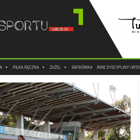
A
PIŁKA RĘCZNA
ŻUŻEL
SIATKÓWKA
INNE DYSCYPLINY I WY