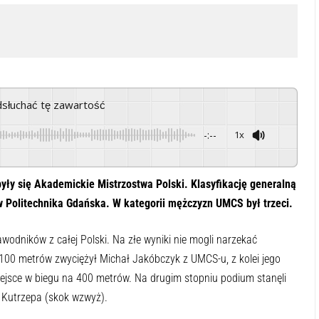
odsłuchać tę zawartość
-:--
1x
Powered By
GSpeech
ły się Akademickie Mistrzostwa Polski. Klasyfikację generalną
 Politechnika Gdańska. W kategorii mężczyzn UMCS był trzeci.
odników z całej Polski. Na złe wyniki nie mogli narzekać
100 metrów zwyciężył Michał Jakóbczyk z UMCS-u, z kolei jego
iejsce w biegu na 400 metrów. Na drugim stopniu podium stanęli
 Kutrzepa (skok wzwyż).