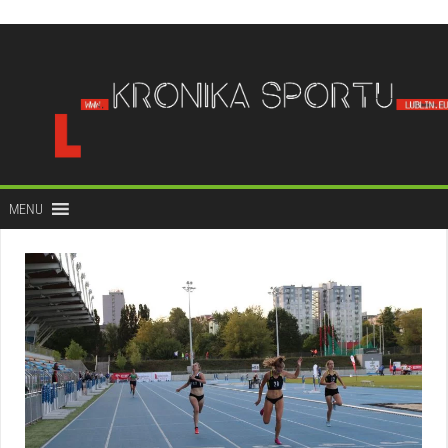
do
treści
MENU