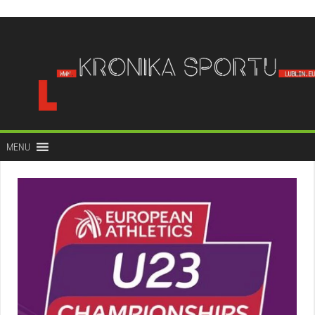
do
treści
MENU