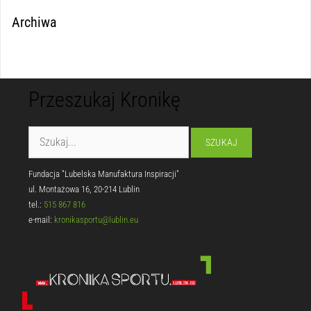
Archiwa
Przeszukaj Kronikę
Fundacja "Lubelska Manufaktura Inspiracji"
ul. Montażowa 16, 20-214 Lublin
tel.:
515 867 816
e-mail:
kronikasportu@lublin.eu