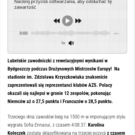
Naciśnij przycisk odtwarzania, aby odsłuchać tę
zawartość
0:00
-:--
1x
Powered By
GSpeech
Lubelskie zawodniczki z rewelacyjnymi wynikami w
Bydgoszczy podczas Drużynowych Mistrzostw Europy! Na
stadionie im. Zdzisława Krzyszkowiaka znakomicie
zaprezentowali się reprezentanci klubów AZS. Polacy
okazali się najlepsi w gronie 12 zespołów, pokonując
Niemców aż o 27,5 punktu i Francuzów o 28,5 punktu.
Trzeciego dnia zawodów bieg na 1500 m w imponującym stylu
wygrała Sofia Ennaoui. z czasem 4:08.37.
Karolina
Kołeczek
została sklasyfikowana na trzeciej pozycji
z czasem