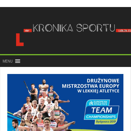
do
treści
MENU