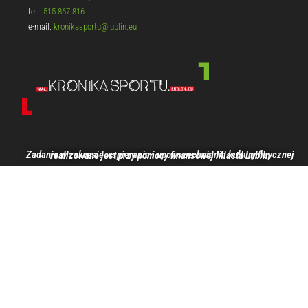
tel.:
515 867 816
e-mail:
kronikasportu@lublin.eu
Zadanie w zakresie wspierania i upowszechniania kultury fizycznej realizowane jest przy pomocy finansowej Miasta Lublin