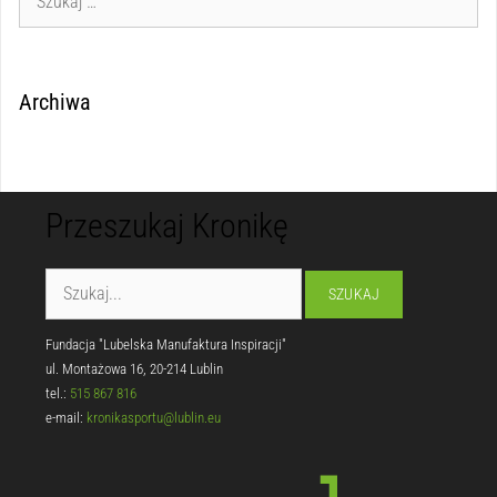
Archiwa
Przeszukaj Kronikę
Fundacja "Lubelska Manufaktura Inspiracji"
ul. Montażowa 16, 20-214 Lublin
tel.:
515 867 816
e-mail:
kronikasportu@lublin.eu