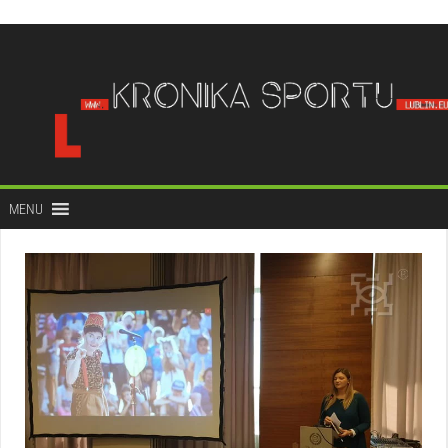
do
treści
MENU