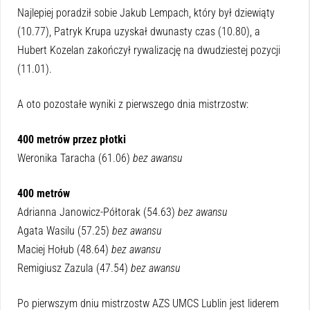
Najlepiej poradził sobie Jakub Lempach, który był dziewiąty
(10.77), Patryk Krupa uzyskał dwunasty czas (10.80), a
Hubert Kozelan zakończył rywalizację na dwudziestej pozycji
(11.01).
A oto pozostałe wyniki z pierwszego dnia mistrzostw:
400 metrów przez płotki
Weronika Taracha (61.06)
bez awansu
400 metrów
Adrianna Janowicz-Półtorak (54.63)
bez awansu
Agata Wasilu (57.25)
bez awansu
Maciej Hołub (48.64)
bez awansu
Remigiusz Zazula (47.54)
bez awansu
Po pierwszym dniu mistrzostw AZS UMCS Lublin jest liderem