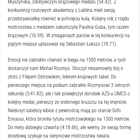
Muszyńska, zdobywczyni brązowego medalu (54.42). Z
konkurencji rzutowych akademicy z Lublina mieli swoją
przedstawicielkę również w pchnięciu kulą. Kolejny rok z rzędu
mistrzostwa z medalem zakończyła Paulina Guba, tym razem
brązowym (16.59). W zmaganiach panów w tej konkurencji na
piątym miejsce uplasował się Sebastian Łukszo (18.71).
Emocji nie zabrakło również w biegu na 1500 metrów, a tych
dostarczył nam Michał Rozmys. Stoczył niesamowity bój o
złoto z Filipem Ostrowskim, liderem krajowych tabel. Do
pierwszego miejsca na podium zabrakło Rozmysowi 3 setnych
sekundy (3:41.82), ale i tak powiększył dorobek AZS-u UMCS o
kolejny medal, pierwszy ze srebrnego kruszcu na tej imprezie.
Niedosyt lubelscy kibice z pewnością mają po starcie Sofii
Ennaoui, która broniła tytułu mistrzowskiego na 1500 metrów.
Do mety dobiegła czwarta (4:18.66), ale wiemy, że swoją formę
docelową szykuje na sierpniowe mistrzostwa świata.