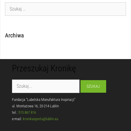
Archiwa
Przeszukaj Kronikę
Fundacja "Lubelska Manufaktura Inspiracji"
ul. Montażowa 16, 20-214 Lublin
tel.:
515 867 816
e-mail:
kronikasportu@lublin.eu