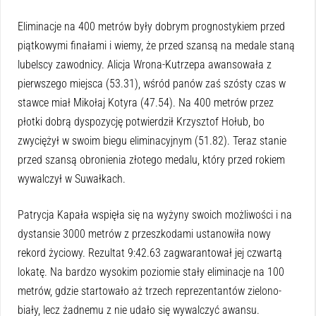
Eliminacje na 400 metrów były dobrym prognostykiem przed
piątkowymi finałami i wiemy, że przed szansą na medale staną
lubelscy zawodnicy. Alicja Wrona-Kutrzepa awansowała z
pierwszego miejsca (53.31), wśród panów zaś szósty czas w
stawce miał Mikołaj Kotyra (47.54). Na 400 metrów przez
płotki dobrą dyspozycję potwierdził Krzysztof Hołub, bo
zwyciężył w swoim biegu eliminacyjnym (51.82). Teraz stanie
przed szansą obronienia złotego medalu, który przed rokiem
wywalczył w Suwałkach.
Patrycja Kapała wspięła się na wyżyny swoich możliwości i na
dystansie 3000 metrów z przeszkodami ustanowiła nowy
rekord życiowy. Rezultat 9:42.63 zagwarantował jej czwartą
lokatę. Na bardzo wysokim poziomie stały eliminacje na 100
metrów, gdzie startowało aż trzech reprezentantów zielono-
biały, lecz żadnemu z nie udało się wywalczyć awansu.