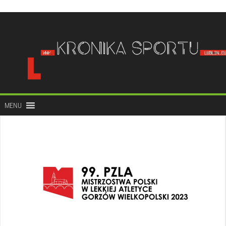
do
treści
MENU