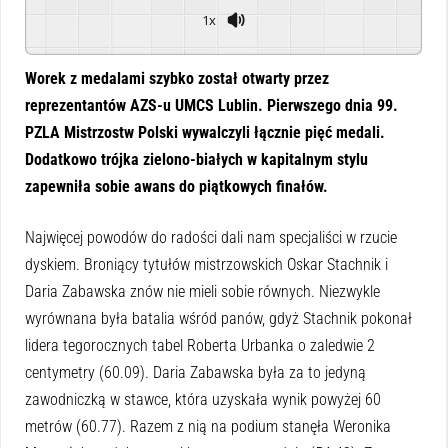
1x
Powered By
GSpeech
Worek z medalami szybko został otwarty przez
reprezentantów AZS-u UMCS Lublin. Pierwszego dnia 99.
PZLA Mistrzostw Polski wywalczyli łącznie pięć medali.
Dodatkowo trójka zielono-białych w kapitalnym stylu
zapewniła sobie awans do piątkowych finałów.
Najwięcej powodów do radości dali nam specjaliści w rzucie
dyskiem. Broniący tytułów mistrzowskich Oskar Stachnik i
Daria Zabawska znów nie mieli sobie równych. Niezwykle
wyrównana była batalia wśród panów, gdyż Stachnik pokonał
lidera tegorocznych tabel Roberta Urbanka o zaledwie 2
centymetry (60.09). Daria Zabawska była za to jedyną
zawodniczką w stawce, która uzyskała wynik powyżej 60
metrów (60.77). Razem z nią na podium stanęła Weronika