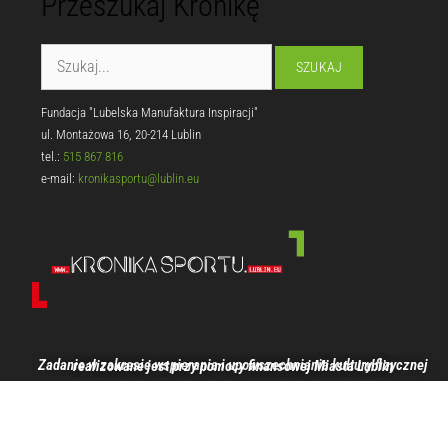
Przeszukaj Kronikę
Fundacja "Lubelska Manufaktura Inspiracji"
ul. Montażowa 16, 20-214 Lublin
tel.:
515 867 816
e-mail:
kronikasportu@lublin.eu
Zadanie w zakresie wspierania i upowszechniania kultury fizycznej realizowane jest przy pomocy finansowej Miasta Lublin