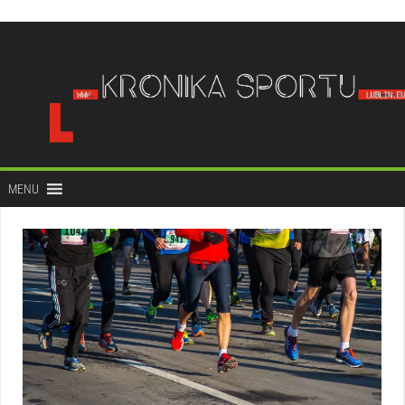
do
treści
MENU