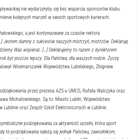
cji pływackiej nie wydarzyłyby się bez wsparcia sponsorów klubu.
łnienie kolejnych marzeń w swoich sportowych karierach.
hałowskiego, a jest kontynuowane za czasów rektora
[…] Jestem dumny z sukcesów naszych mistrzyń, mistrzów. Deklaruję
ędziemy Was wspierać. […] Deklarujemy to razem z dyrektorem
ok był jeszcze lepszy. Dla Państwa, dla waszych rodzin. Życzę
ulował Wicemarszałek Województwa Lubelskiego, Zbigniew
podziękowania przez prezesa AZS-u UMCS, Rafała Walczyka oraz
awa Michałowskiego. Są to: Miasto Lublin, Województwo
w Lublinie oraz Zespół Szkół Elektronicznych w Lublinie.
 symboliczne podziękowania za aktywność uczelni, która sport
wdę te podziękowania należą się jednak Państwu, zawodnikom,