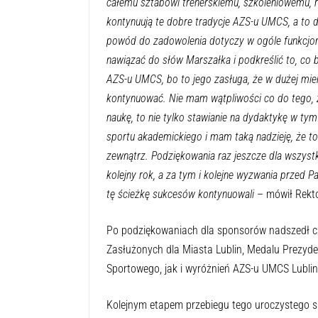
całemu sztabowi trenerskiemu, szkoleniowemu, 
kontynuują te dobre tradycje AZS-u UMCS, a to dot
powód do zadowolenia dotyczy w ogóle funkcjon
nawiązać do słów Marszałka i podkreślić to, co 
AZS-u UMCS, bo to jego zasługa, że w dużej mierz
kontynuować. Nie mam wątpliwości co do tego, że
naukę, to nie tylko stawianie na dydaktykę w tym
sportu akademickiego i mam taką nadzieję, że to 
zewnątrz. Podziękowania raz jeszcze dla wszys
kolejny rok, a za tym i kolejne wyzwania przed
tę ścieżkę sukcesów kontynuowali
– mówił Rekto
Po podziękowaniach dla sponsorów nadszedł cz
Zasłużonych dla Miasta Lublin, Medalu Prezyde
Sportowego, jak i wyróżnień AZS-u UMCS Lublin dl
Kolejnym etapem przebiegu tego uroczystego sp