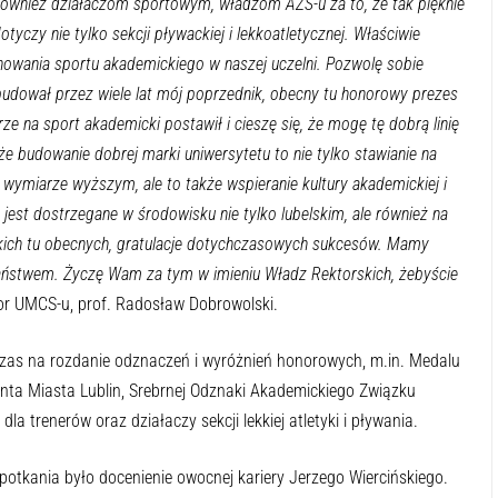
również działaczom sportowym, władzom AZS-u za to, że tak pięknie
yczy nie tylko sekcji pływackiej i lekkoatletycznej. Właściwie
owania sportu akademickiego w naszej uczelni. Pozwolę sobie
budował przez wiele lat mój poprzednik, obecny tu honorowy prezes
e na sport akademicki postawił i cieszę się, że mogę tę dobrą linię
 budowanie dobrej marki uniwersytetu to nie tylko stawianie na
 wymiarze wyższym, ale to także wspieranie kultury akademickiej i
jest dostrzegane w środowisku nie tylko lubelskim, ale również na
tkich tu obecnych, gratulacje dotychczasowych sukcesów. Mamy
 Państwem. Życzę Wam za tym w imieniu Władz Rektorskich, żebyście
r UMCS-u, prof. Radosław Dobrowolski.
as na rozdanie odznaczeń i wyróżnień honorowych, m.in. Medalu
nta Miasta Lublin, Srebrnej Odznaki Akademickiego Związku
a trenerów oraz działaczy sekcji lekkiej atletyki i pływania.
otkania było docenienie owocnej kariery Jerzego Wiercińskiego.