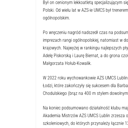
Był on cenionym lekkoatletą specjalizującym si
Polski. Od wielu lat w AZS-ie UMCS był trenere
ogólnopolskim.
Po wręczeniu nagród nadszedł czas na podsumo
imprezach rangi ogólnopolskiej, natomiast w do
krajowych. Najwyżej w rankingu najlepszych p
Adelę Piskorską i Laurę Biernat, a do grona czo
Małgorzata Hołub-Kowalik.
W 2022 roku wychowankowie AZS UMCS Lublin br
Łodzi, które zakończyły się sukcesem dla Bar
Chodulskiego (brąz na 400 m stylem dowolnym)
Na koniec podsumowano działalność klubu mają
Akademia Mistrzów AZS UMCS Lublin zrzesza os
szkoleniowych, do których przynależy łącznie