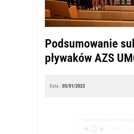
Podsumowanie suk
pływaków AZS UM
Data :
05/01/2023
Naciśnij przycisk odtwarzania, aby 
0:00