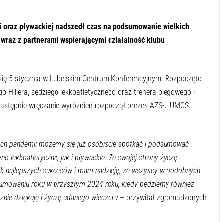
ki oraz pływackiej nadszedł czas na podsumowanie wielkich
wraz z partnerami wspierającymi działalność klubu
ię 5 stycznia w Lubelskim Centrum Konferencyjnym. Rozpoczęto
go Hillera, sędziego lekkoatletycznego oraz trenera biegowego i
 Następnie wręczanie wyróżnień rozpoczął prezes AZS-u UMCS
atach pandemii możemy się już osobiście spotkać i podsumować
 lekkoatletyczne, jak i pływackie. Ze swojej strony życzę
k najlepszych sukcesów i mam nadzieję, że wszyscy w podobnych
dsumowaniu roku w przyszłym 2024 roku, kiedy będziemy również
znie dziękuję i życzę udanego wieczoru
– przywitał zgromadzonych