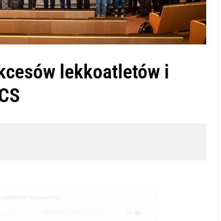
cesów lekkoatletów i
CS
odsłuchać tę zawartość
-:--
1x