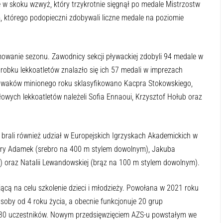
ę w skoku wzwyż, który trzykrotnie sięgnął po medale Mistrzostw
m, którego podopieczni zdobywali liczne medale na poziomie
wanie sezonu. Zawodnicy sekcji pływackiej zdobyli 94 medale w
robku lekkoatletów znalazło się ich 57 medali w imprezach
ływaków minionego roku sklasyfikowano Kacpra Stokowskiego,
łowych lekkoatletów należeli Sofia Ennaoui, Krzysztof Hołub oraz
ali również udział w Europejskich Igrzyskach Akademickich w
bary Adamek (srebro na 400 m stylem dowolnym), Jakuba
 oraz Natalii Lewandowskiej (brąz na 100 m stylem dowolnym).
cą na celu szkolenie dzieci i młodzieży. Powołana w 2021 roku
oby od 4 roku życia, a obecnie funkcjonuje 20 grup
 130 uczestników. Nowym przedsięwzięciem AZS-u powstałym we