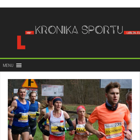
do
treści
MENU