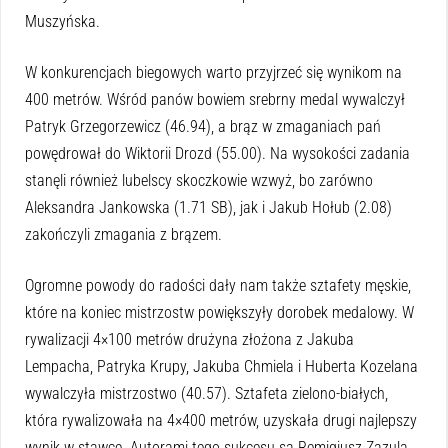
Muszyńska.
W konkurencjach biegowych warto przyjrzeć się wynikom na
400 metrów. Wśród panów bowiem srebrny medal wywalczył
Patryk Grzegorzewicz (46.94), a brąz w zmaganiach pań
powędrował do Wiktorii Drozd (55.00). Na wysokości zadania
stanęli również lubelscy skoczkowie wzwyż, bo zarówno
Aleksandra Jankowska (1.71 SB), jak i Jakub Hołub (2.08)
zakończyli zmagania z brązem.
Ogromne powody do radości dały nam także sztafety męskie,
które na koniec mistrzostw powiększyły dorobek medalowy. W
rywalizacji 4×100 metrów drużyna złożona z Jakuba
Lempacha, Patryka Krupy, Jakuba Chmiela i Huberta Kozelana
wywalczyła mistrzostwo (40.57). Sztafeta zielono-białych,
która rywalizowała na 4×400 metrów, uzyskała drugi najlepszy
wynik w stawce. Autorami tego sukcesu są Remigiusz Zazula,