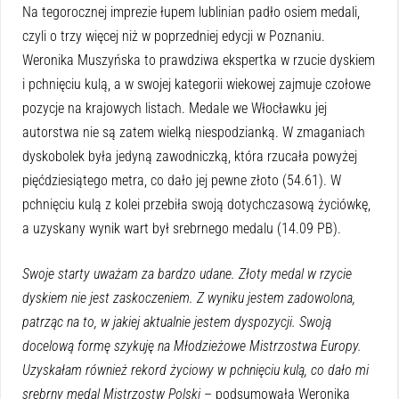
Na tegorocznej imprezie łupem lublinian padło osiem medali,
czyli o trzy więcej niż w poprzedniej edycji w Poznaniu.
Weronika Muszyńska to prawdziwa ekspertka w rzucie dyskiem
i pchnięciu kulą, a w swojej kategorii wiekowej zajmuje czołowe
pozycje na krajowych listach. Medale we Włocławku jej
autorstwa nie są zatem wielką niespodzianką. W zmaganiach
dyskobolek była jedyną zawodniczką, która rzucała powyżej
pięćdziesiątego metra, co dało jej pewne złoto (54.61). W
pchnięciu kulą z kolei przebiła swoją dotychczasową życiówkę,
a uzyskany wynik wart był srebrnego medalu (14.09 PB).
Swoje starty uważam za bardzo udane. Złoty medal w rzycie
dyskiem nie jest zaskoczeniem. Z wyniku jestem zadowolona,
patrząc na to, w jakiej aktualnie jestem dyspozycji. Swoją
docelową formę szykuję na Młodzieżowe Mistrzostwa Europy.
Uzyskałam również rekord życiowy w pchnięciu kulą, co dało mi
srebrny medal Mistrzostw Polski
– podsumowała Weronika