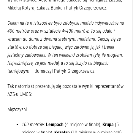
Mikołaj Kotyra, Łukasz Bańka i Patryk Grzegorzewicz.
Celem na te mistrzostwa było zdobycie medalu indywidualnie na
400 metrów oraz w sztafecie 4×400 metrów. To się udało i
wracam do domu z dwoma srebrnymi medalami. Cieszę się ze
startów, bo dobrze się biegało, więc zarówno ja, jak i trener
jesteśmy zadowoleni. W ten weekend zrobiłem tyle, ile mogłem.
Najważniejsze, że jest medal, a to się liczyło na bieganiu
turniejowym
– tłumaczył Patryk Grzegorzewicz.
Tak natomiast prezentują się pozostałe wyniki reprezentantów
AZS-u UMCS:
Mężczyzni
100 metrów
:
Lempach
(4 miejsce w finale),
Krupa
(5
miejsce w finale),
Kozelan
(10 miejsce w eliminacjach)