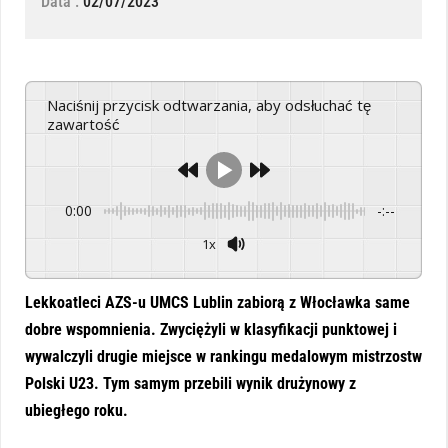
Data :
02/07/2023
Naciśnij przycisk odtwarzania, aby odsłuchać tę
zawartość
0:00
-:--
1x
Powered By
GSpeech
Lekkoatleci AZS-u UMCS Lublin zabiorą z Włocławka same
dobre wspomnienia. Zwyciężyli w klasyfikacji punktowej i
wywalczyli drugie miejsce w rankingu medalowym mistrzostw
Polski U23. Tym samym przebili wynik drużynowy z
ubiegłego roku.