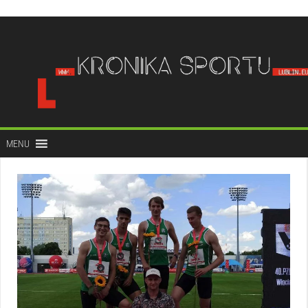
do
treści
MENU