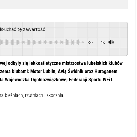
odsłuchać tę zawartość
-:--
1x
Powered By
GSpeech
sowej odbyły się lekkoatletyczne mistrzostwa lubelskich klubów
rzema klubami: Motor Lublin, Avią Świdnik oraz Huraganem
da Wojewódzka Ogólnozwiązkowej Federacji Sportu WFiT.
 bieżniach, rzutniach i skocznia.