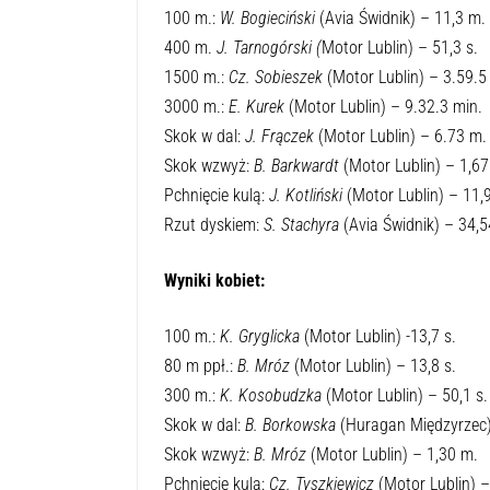
100 m.:
W. Bogieciński
(Avia Świdnik) – 11,3 m.
400 m.
J. Tarnogórski (
Motor Lublin) – 51,3 s.
1500 m.:
Cz. Sobieszek
(Motor Lublin) – 3.59.5
3000 m.:
E. Kurek
(Motor Lublin) – 9.32.3 min.
Skok w dal:
J. Frączek
(Motor Lublin) – 6.73 m.
Skok wzwyż:
B. Barkwardt
(Motor Lublin) – 1,67
Pchnięcie kulą:
J. Kotliński
(Motor Lublin) – 11,
Rzut dyskiem:
S. Stachyra
(Avia Świdnik) – 34,5
Wyniki kobiet:
100 m.:
K. Gryglicka
(Motor Lublin) -13,7 s.
80 m ppł.:
B. Mróz
(Motor Lublin) – 13,8 s.
300 m.:
K. Kosobudzka
(Motor Lublin) – 50,1 s.
Skok w dal:
B. Borkowska
(Huragan Międzyrzec)
Skok wzwyż:
B. Mróz
(Motor Lublin) – 1,30 m.
Pchnięcie kulą:
Cz. Tyszkiewicz
(Motor Lublin) –