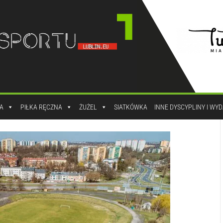
A
PIŁKA RĘCZNA
ŻUŻEL
SIATKÓWKA
INNE DYSCYPLINY I WY