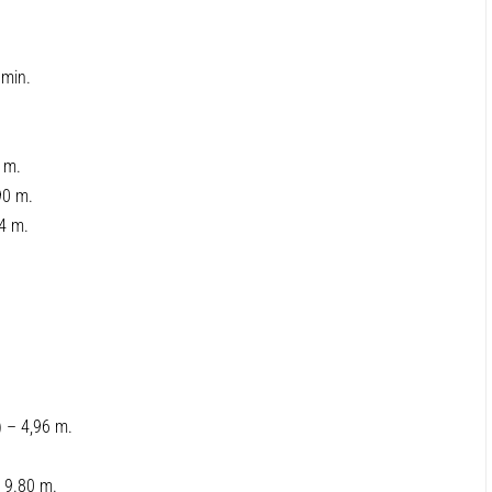
 min.
 m.
90 m.
4 m.
 – 4,96 m.
 9.80 m.