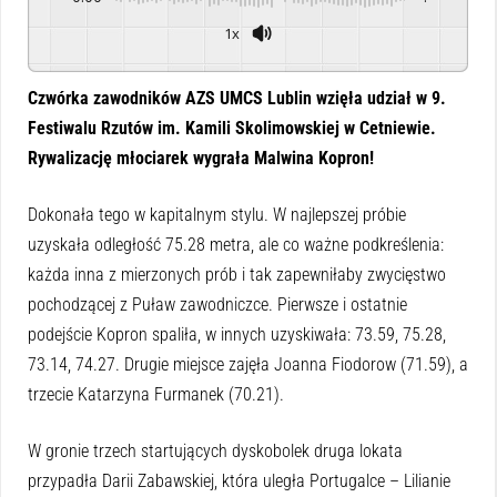
1x
Powered By
GSpeech
Czwórka zawodników AZS UMCS Lublin wzięła udział w 9.
Festiwalu Rzutów im. Kamili Skolimowskiej w Cetniewie.
Rywalizację młociarek wygrała Malwina Kopron!
Dokonała tego w kapitalnym stylu. W najlepszej próbie
uzyskała odległość 75.28 metra, ale co ważne podkreślenia:
każda inna z mierzonych prób i tak zapewniłaby zwycięstwo
pochodzącej z Puław zawodniczce. Pierwsze i ostatnie
podejście Kopron spaliła, w innych uzyskiwała: 73.59, 75.28,
73.14, 74.27. Drugie miejsce zajęła Joanna Fiodorow (71.59), a
trzecie Katarzyna Furmanek (70.21).
W gronie trzech startujących dyskobolek druga lokata
przypadła Darii Zabawskiej, która uległa Portugalce – Lilianie