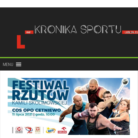
do
treści
MENU