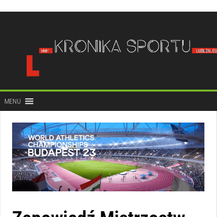
do
treści
MENU