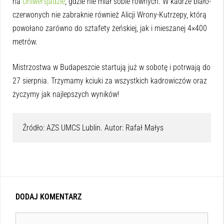
na
Uniwersjadzie
, gdzie nie miał sobie równych. W kadrze biało-
czerwonych nie zabraknie również Alicji Wrony-Kutrzepy, którą
powołano zarówno do sztafety żeńskiej, jak i mieszanej 4×400
metrów.
Mistrzostwa w Budapeszcie startują już w sobotę i potrwają do
27 sierpnia. Trzymamy kciuki za wszystkich kadrowiczów oraz
życzymy jak najlepszych wyników!
Źródło: AZS UMCS Lublin. Autor: Rafał Małys
DODAJ KOMENTARZ