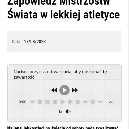
Zapowiedź Mistrzostw
Świata w lekkiej atletyce
Data :
17/08/2023
Naciśnij przycisk odtwarzania, aby odsłuchać tę
zawartość
0:00
-:--
1x
Powered By
GSpeech
Najlepsi lekkoatleci na świecie od soboty będą rywalizować