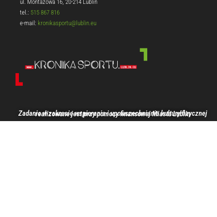
ul. Montażowa 16, 20-214 Lublin
tel.:
515 867 816
e-mail:
kronikasportu@lublin.eu
Zadanie w zakresie wspierania i upowszechniania kultury fizycznej realizowane jest przy pomocy finansowej Miasta Lublin