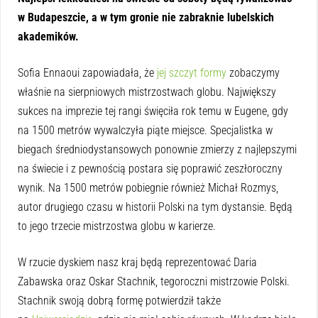
w Budapeszcie, a w tym gronie nie zabraknie lubelskich
akademików.
Sofia Ennaoui zapowiadała, że
jej szczyt formy
zobaczymy
właśnie na sierpniowych mistrzostwach globu. Największy
sukces na imprezie tej rangi święciła rok temu w Eugene, gdy
na 1500 metrów wywalczyła piąte miejsce. Specjalistka w
biegach średniodystansowych ponownie zmierzy z najlepszymi
na świecie i z pewnością postara się poprawić zeszłoroczny
wynik. Na 1500 metrów pobiegnie również Michał Rozmys,
autor drugiego czasu w historii Polski na tym dystansie. Będą
to jego trzecie mistrzostwa globu w karierze.
W rzucie dyskiem nasz kraj będą reprezentować Daria
Zabawska oraz Oskar Stachnik, tegoroczni mistrzowie Polski.
Stachnik swoją dobrą formę potwierdził także