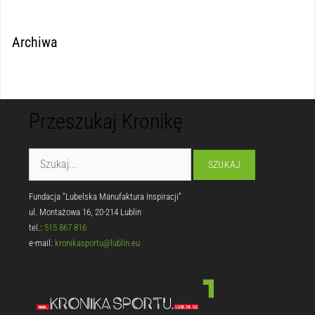
Archiwa
Przeszukaj Kronikę
Fundacja "Lubelska Manufaktura Inspiracji"
ul. Montażowa 16, 20-214 Lublin
tel.:
515 867 816
e-mail:
kronikasportu@lublin.eu