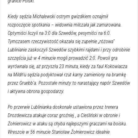
granice Polski.
Kiedy sędzia Michalewski ostrym gwizdkiem oznajmił
rozpoczęcie spotkania – widownia milczała jak zamurowana.
Optymiści liczyli na 3:0 dla Szwedów, pesymiści na 6:0.
Tymczasem rzeczywistość okazała się zupełnie „różowa”
Lublinianie zaskoczyli Szwedów szybkimi rajdami i przy odrobinie
szczęścia już w 4 minucie mogli prowadzić 2:0. Powoli gra
wyrównała się, aż przyszła 23 minuta, kiedy za faul Kokowiacza
na Mildh’u sędzia podyktował rzut karny zamieniony na bramkę
przez Gruebb’a. Pozostałe minuty to narastający napór Szwedów
i aktywna obrona gospodarzy.
Po przerwie Lublinianka doskonale ustawiona przez trenera
Drozdewicza atakuje coraz groźniej , a Cieśliński w obronie i
Żołnierowicz w ataku są chyba najlepszymi graczami na boisku.
Wreszcie w 56 minucie Stanisław Żołnierowicz idealnie