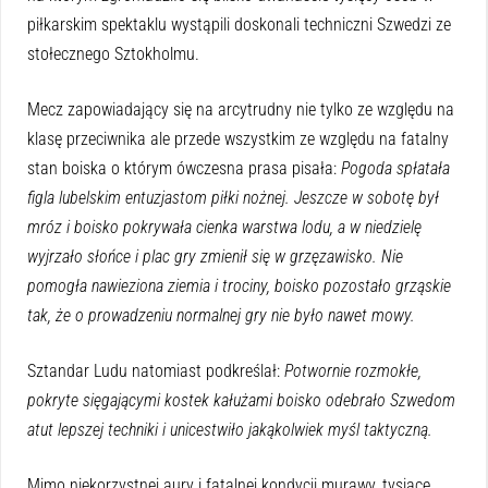
piłkarskim spektaklu wystąpili doskonali techniczni Szwedzi ze
stołecznego Sztokholmu.
Mecz zapowiadający się na arcytrudny nie tylko ze względu na
klasę przeciwnika ale przede wszystkim ze względu na fatalny
stan boiska o którym ówczesna prasa pisała:
Pogoda spłatała
figla lubelskim entuzjastom piłki nożnej. Jeszcze w sobotę był
mróz i boisko pokrywała cienka warstwa lodu, a w niedzielę
wyjrzało słońce i plac gry zmienił się w grzęzawisko. Nie
pomogła nawieziona ziemia i trociny, boisko pozostało grząskie
tak, że o prowadzeniu normalnej gry nie było nawet mowy.
Sztandar Ludu natomiast podkreślał:
Potwornie rozmokłe,
pokryte sięgającymi kostek kałużami boisko odebrało Szwedom
atut lepszej techniki i unicestwiło jakąkolwiek myśl taktyczną.
Mimo niekorzystnej aury i fatalnej kondycji murawy, tysiące