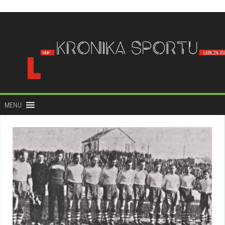
do
treści
MENU