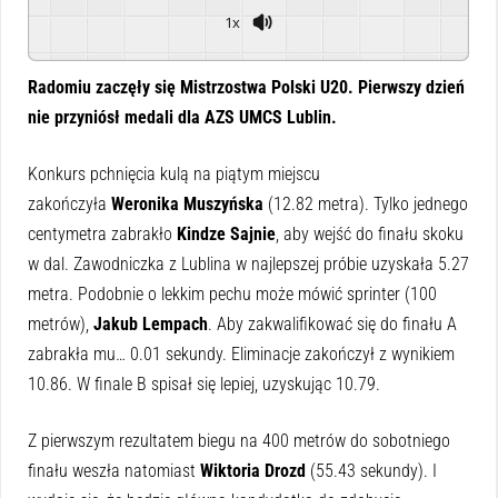
1x
Powered By
GSpeech
Radomiu zaczęły się Mistrzostwa Polski U20. Pierwszy dzień
nie przyniósł medali dla AZS UMCS Lublin.
Konkurs pchnięcia kulą na piątym miejscu
zakończyła
Weronika Muszyńska
(12.82 metra). Tylko jednego
centymetra zabrakło
Kindze Sajnie
, aby wejść do finału skoku
w dal. Zawodniczka z Lublina w najlepszej próbie uzyskała 5.27
metra. Podobnie o lekkim pechu może mówić sprinter (100
metrów),
Jakub Lempach
. Aby zakwalifikować się do finału A
zabrakła mu… 0.01 sekundy. Eliminacje zakończył z wynikiem
10.86. W finale B spisał się lepiej, uzyskując 10.79.
Z pierwszym rezultatem biegu na 400 metrów do sobotniego
finału weszła natomiast
Wiktoria Drozd
(55.43 sekundy). I