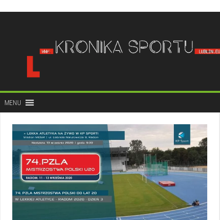
do
treści
MENU