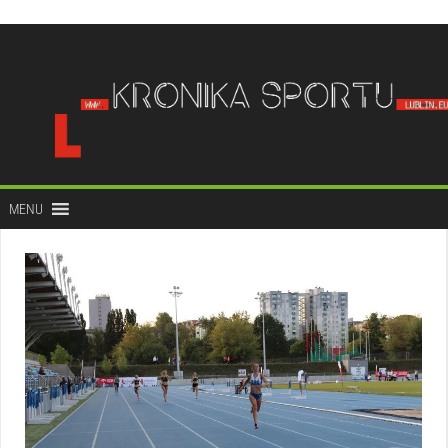
do
treści
MENU