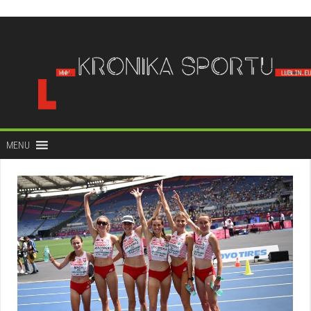
do
treści
MENU