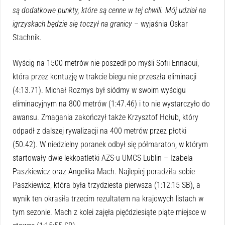
są dodatkowe punkty, które są cenne w tej chwili. Mój udział na
igrzyskach będzie się toczył na granicy
– wyjaśnia Oskar
Stachnik.
Wyścig na 1500 metrów nie poszedł po myśli Sofii Ennaoui,
która przez kontuzję w trakcie biegu nie przeszła eliminacji
(4:13.71). Michał Rozmys był siódmy w swoim wyścigu
eliminacyjnym na 800 metrów (1:47.46) i to nie wystarczyło do
awansu. Zmagania zakończył także Krzysztof Hołub, który
odpadł z dalszej rywalizacji na 400 metrów przez płotki
(50.42). W niedzielny poranek odbył się półmaraton, w którym
startowały dwie lekkoatletki AZS-u UMCS Lublin – Izabela
Paszkiewicz oraz Angelika Mach. Najlepiej poradziła sobie
Paszkiewicz, która była trzydziesta pierwsza (1:12:15 SB), a
wynik ten okrasiła trzecim rezultatem na krajowych listach w
tym sezonie. Mach z kolei zajęła pięćdziesiąte piąte miejsce w