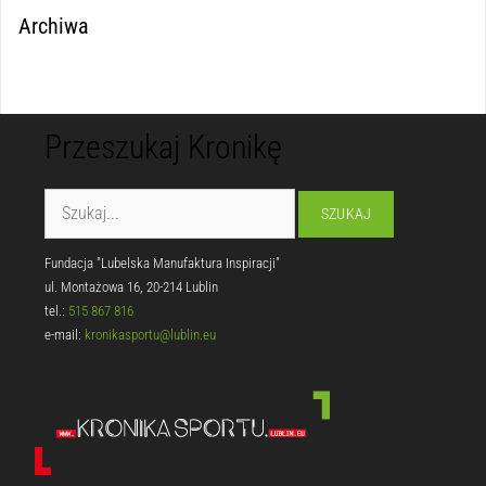
Archiwa
Przeszukaj Kronikę
Fundacja "Lubelska Manufaktura Inspiracji"
ul. Montażowa 16, 20-214 Lublin
tel.:
515 867 816
e-mail:
kronikasportu@lublin.eu