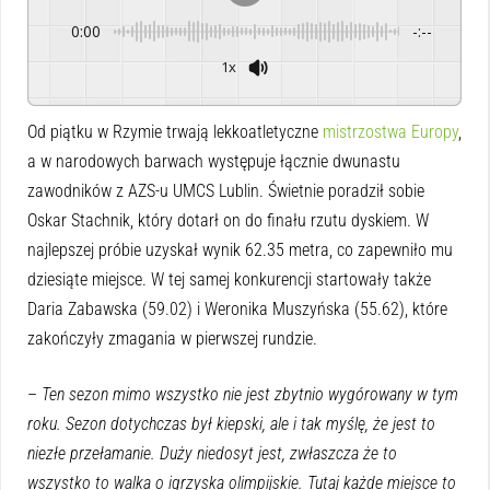
0:00
-:--
1x
Powered By
GSpeech
Od piątku w Rzymie trwają lekkoatletyczne
mistrzostwa Europy
,
a w narodowych barwach występuje łącznie dwunastu
zawodników z AZS-u UMCS Lublin. Świetnie poradził sobie
Oskar Stachnik, który dotarł on do finału rzutu dyskiem. W
najlepszej próbie uzyskał wynik 62.35 metra, co zapewniło mu
dziesiąte miejsce. W tej samej konkurencji startowały także
Daria Zabawska (59.02) i Weronika Muszyńska (55.62), które
zakończyły zmagania w pierwszej rundzie.
–
Ten sezon mimo wszystko nie jest zbytnio wygórowany w tym
roku. Sezon dotychczas był kiepski, ale i tak myślę, że jest to
niezłe przełamanie. Duży niedosyt jest, zwłaszcza że to
wszystko to walka o igrzyska olimpijskie. Tutaj każde miejsce to