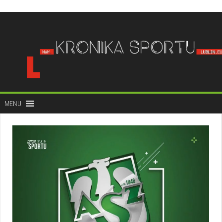
do
treści
MENU