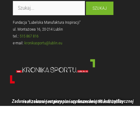
Fundacja "Lubelska Manufaktura Inspiracji"
ul. Montażowa 16, 20-214 Lublin
tel.:
515 867 816
e-mail:
kronikasportu@lublin.eu
Zadanie w zakresie wspierania i upowszechniania kultury fizycznej realizowane jest przy pomocy finansowej Miasta Lublin