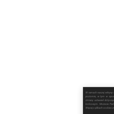
W ramach naszej witryny 
poziomie, w tym w sposó
zmiany ustawień dotyczą
końcowym. Możecie Pańs
Więcej o plikach cookies 