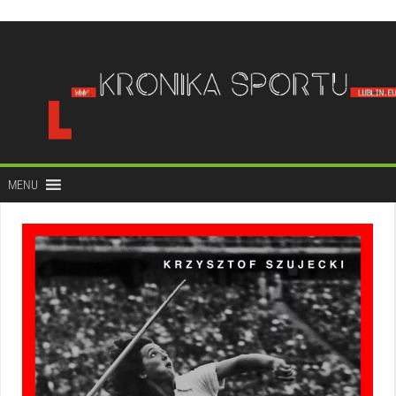
do
treści
MENU