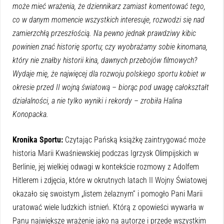
może mieć wrażenia, że dziennikarz zamiast komentować tego,
co w danym momencie wszystkich interesuje, rozwodzi się nad
zamierzchłą przeszłością. Na pewno jednak prawdziwy kibic
powinien znać historię sportu; czy wyobrażamy sobie kinomana,
który nie znałby historii kina, dawnych przebojów filmowych?
Wydaje mię, że najwięcej dla rozwoju polskiego sportu kobiet w
okresie przed II wojną światową – biorąc pod uwagę całokształt
działalności, a nie tylko wyniki i rekordy – zrobiła Halina
Konopacka.
Kronika Sportu:
Czytając Pańską książkę zaintrygować może
historia Marii Kwaśniewskiej podczas Igrzysk Olimpijskich w
Berlinie, jej wielkiej odwagi w kontekście rozmowy z Adolfem
Hitlerem i zdjęcia, które w okrutnych latach II Wojny Światowej
okazało się swoistym „listem żelaznym” i pomogło Pani Marii
uratować wiele ludzkich istnień. Którą z opowieści wywarła w
Panu największe wrażenie jako na autorze i przede wszystkim