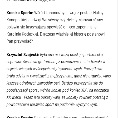
Kronika Sportu:
Wśród kanonicznych wręcz postaci Haliny
Konopackiej, Jadwigi Wajsówny czy Heleny Marusarzówny
pojawia się fascynująca opowieść o nieco zapomnianej
Karolinie Kocięckiej. Dlaczego właśnie jej historię postanowił
Pan przywołać?
Krzysztof Szujecki:
Była ona pierwszą polską sportsmenką
naprawdę światowego formatu, z powodzeniem startowała w
najważniejszych wyścigach międzynarodowych. Początkowo
brała udział w rywalizacji z mężczyznami, gdyż nie organizowano
jeszcze odrębnych zawodów pań. Bardzo przyczyniła się do
popularyzacji sportu wśród kobiet pod koniec XIX i na początku
XX wieku. Przez lata pokazywała, że kobiety również potrafią z
powodzeniem uprawiać sport na poziomie wyczynowym.
Kronika Sportu:
Przywołuje Pan kilka niewybrednych określeń