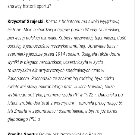
znawcy historii sportu?
Krzysztof Szujecki:
Każda z bohaterek ma swoją wyjątkową
historię. Mnie najbardziej intryguje postać Wandy Dubieńskiej,
pierwszej polskiej olimpijki. Kobiety niezwykłej, tajemniczej, dość
oschłej, a jednocześnie niezwykle ambitnej. Uprawiała tenis i
szermierkę jeszcze przed 1914 rokiem. Osiągała także dobre
wyniki w biegach narciarskich; uczestniczyła w życiu
towarzyskim elit artystycznych spędzających czas w
Zakopanem. Pochodziła ze znakomitej rodziny, była córką
światowej sławy mikrobiologa prof. Juliana Nowaka, także
wybitnego polityka, premiera rządu RP w 1922 r. Dubieńska po
latach zrobiła doktorat z weterynarii – obroniła pracę mając 69
lat! Zmarła w zapomnieniu i osamotnieniu, a był ro już okres
głębokiego PRL-u.
Kronika Sportu:
Gdyby przygotowywał się Pan do