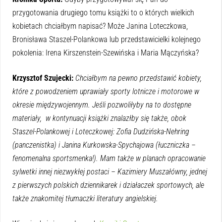
przygotowania drugiego tomu książki to o których wielkich
kobietach chciałbym napisać? Może Janina Loteczkowa,
Bronisława Staszel-Polankowa lub przedstawicielki kolejnego
pokolenia: Irena Kirszenstein-Szewińska i Maria Mączyńska?
Krzysztof Szujecki:
Chciałbym na pewno przedstawić kobiety,
które z powodzeniem uprawiały sporty lotnicze i motorowe w
okresie międzywojennym. Jeśli pozwoliłyby na to dostępne
materiały, w kontynuacji książki znalazłby się także, obok
Staszel-Polankowej i Loteczkowej: Zofia Dudzińska-Nehring
(panczenistka) i Janina Kurkowska-Spychajowa (łuczniczka –
fenomenalna sportsmenka!). Mam także w planach opracowanie
sylwetki innej niezwykłej postaci – Kazimiery Muszałówny, jednej
z pierwszych polskich dziennikarek i działaczek sportowych, ale
także znakomitej tłumaczki literatury angielskiej.