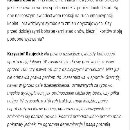
jakie kierowano wobec sportsmenek z poprzednich dekad. Są
one najlepszym świadectwem reakcji na ruch emancypacji
kobiet i prawdziwym symbolem zmian obyczajowych. Czy
przed dzisiejszymi bohaterkami stadionów, bieżni i kortów stoją
podobne wyzwania?
Krzysztof Szujecki:
Na pewno dzisiejsze gwiazdy kobiecego
sportu mają łatwiej. W zasadzie nie da się porównać czasów
sprzed 100 czy nawet 60 lat z dzisiejszymi warunkami. Nikt już
nie odmawia prawa paniom do uczestnictwa w sporcie. Startują
nawet w (przez całe dziesięciolecia) uznawanych za typowo
męskie dyscyplinach, jak podnoszenie ciężarów, boks, czy piłka
nożna. W czasach, o których traktuje moja książka, panie
napotykały na liczne bariery, uprzedzenia, a rzeczywistość
zmieniała się bardzo powoli. Postaci przedstawione przeze mnie
pokazały jednak, że ogromna determinacja i pasja potrafią