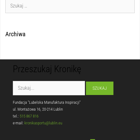
Archiwa
Przeszukaj Kronikę
Fundacja "Lubelska Manufaktura Inspiracji"
ul. Montażowa 16, 20-214 Lublin
tel.:
515 867 816
e-mail:
kronikasportu@lublin.eu