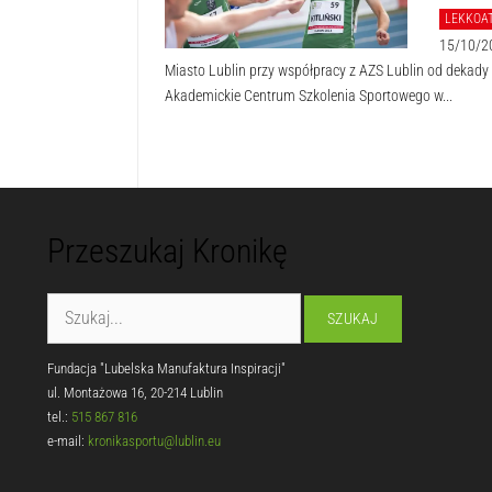
LEKKOA
15/10/2
Miasto Lublin przy współpracy z AZS Lublin od dekad
Akademickie Centrum Szkolenia Sportowego w...
Przeszukaj Kronikę
Fundacja "Lubelska Manufaktura Inspiracji"
ul. Montażowa 16, 20-214 Lublin
tel.:
515 867 816
e-mail:
kronikasportu@lublin.eu