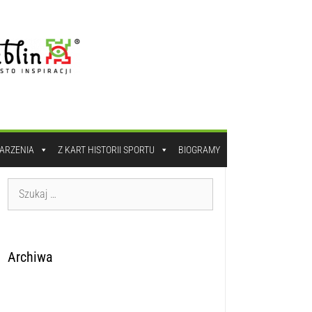
DARZENIA
Z KART HISTORII SPORTU
BIOGRAMY
Archiwa