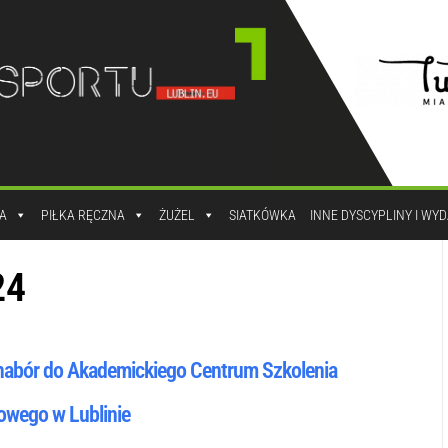
A
PIŁKA RĘCZNA
ŻUŻEL
SIATKÓWKA
INNE DYSCYPLINY I WY
24
nabór do Akademickiego Centrum Szkolenia
owego w Lublinie