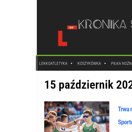
do
treści
LEKKOATLETYKA
KOSZYKÓWKA
PIŁKA NOŻN
15 październik 20
Trwa 
Sport