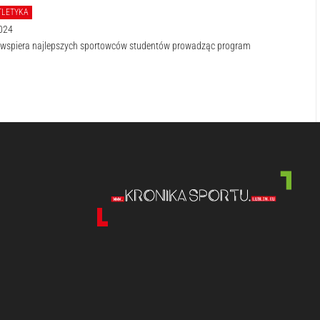
TLETYKA
024
y wspiera najlepszych sportowców studentów prowadząc program