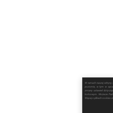
W ramach naszej witryny 
poziomie, w tym w sposó
zmiany ustawień dotyczą
końcowym. Możecie Pańs
Więcej o plikach cookies 