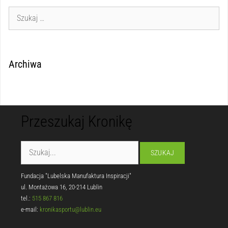
Archiwa
Przeszukaj Kronikę
Fundacja "Lubelska Manufaktura Inspiracji"
ul. Montażowa 16, 20-214 Lublin
tel.:
515 867 816
e-mail:
kronikasportu@lublin.eu