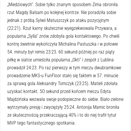
„Miedziowych”. Sobie tylko znanym sposobem Zima obroniła
rzut Magdy Balsam po kolejnej kontrze. Nie poradziła sobie
jednak z próbą Sylwii Matuszczyk po ataku pozycyjnym
(22:21). Rzut karny skutecznie wyegzekwowała Przywara, a
popularna „Sylla” znów zdobyła gola kontaktowego. Po chwili
kontrę świetnie wykończyła Michalina Pastuszka i w połowie
54. minuty był remis 23:23. 60 sekund później po raz piąty
piłkę w siatce umieściła popularna „Okti” i zespół z Lublina
prowadził 24:23. Po raz pierwszy w tym meczu dwubramkowe
prowadzenie MKS-u FunFloor stało się faktem w 57. minucie
za sprawą gola Aleksandry Tomczyk (23:25). Matieli zdołała
uzyskać kontakt. 5O sekund przed końcem meczu Edyta
Majdzińska wezwała swoje podopieczne do siebie. Biało-zielone
wytrzymały presję i zwyciężyły 25:24. Antonija Mamic broniła
ze skutecznością przekraczającą 40% i to do niej trafił tytuł
MVP tego fantastycznego spotkania.