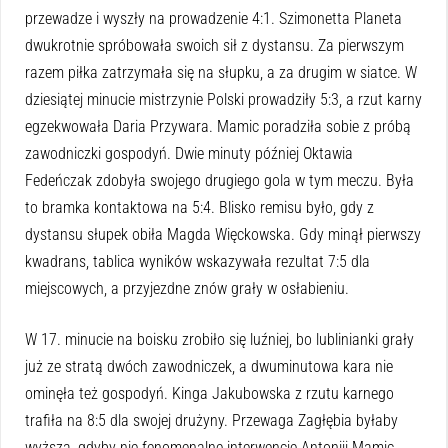
przewadze i wyszły na prowadzenie 4:1. Szimonetta Planeta
dwukrotnie spróbowała swoich sił z dystansu. Za pierwszym
razem piłka zatrzymała się na słupku, a za drugim w siatce. W
dziesiątej minucie mistrzynie Polski prowadziły 5:3, a rzut karny
egzekwowała Daria Przywara. Mamic poradziła sobie z próbą
zawodniczki gospodyń. Dwie minuty później Oktawia
Fedeńczak zdobyła swojego drugiego gola w tym meczu. Była
to bramka kontaktowa na 5:4. Blisko remisu było, gdy z
dystansu słupek obiła Magda Więckowska. Gdy minął pierwszy
kwadrans, tablica wyników wskazywała rezultat 7:5 dla
miejscowych, a przyjezdne znów grały w osłabieniu.
W 17. minucie na boisku zrobiło się luźniej, bo lublinianki grały
już ze stratą dwóch zawodniczek, a dwuminutowa kara nie
ominęła też gospodyń. Kinga Jakubowska z rzutu karnego
trafiła na 8:5 dla swojej drużyny. Przewaga Zagłębia byłaby
wyższa, gdyby nie fenomenalne interwencje Antoniji Mamic.