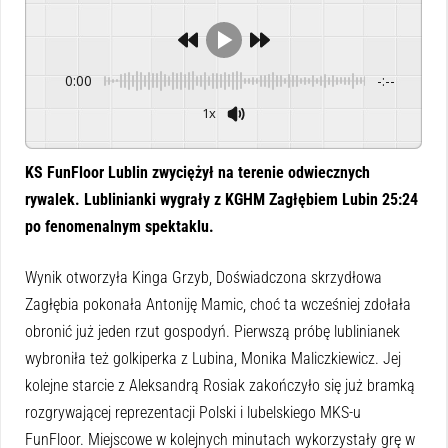
0:00
-:--
1x
Powered By
GSpeech
KS FunFloor Lublin zwyciężył na terenie odwiecznych
rywalek. Lublinianki wygrały z KGHM Zagłębiem Lubin 25:24
po fenomenalnym spektaklu.
Wynik otworzyła Kinga Grzyb, Doświadczona skrzydłowa
Zagłębia pokonała Antoniję Mamic, choć ta wcześniej zdołała
obronić już jeden rzut gospodyń. Pierwszą próbę lublinianek
wybroniła też golkiperka z Lubina, Monika Maliczkiewicz. Jej
kolejne starcie z Aleksandrą Rosiak zakończyło się już bramką
rozgrywającej reprezentacji Polski i lubelskiego MKS-u
FunFloor. Miejscowe w kolejnych minutach wykorzystały grę w