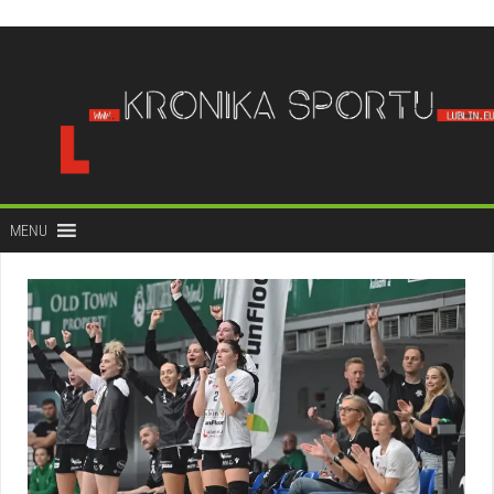
do
treści
MENU