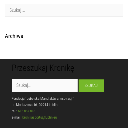
Archiwa
Przeszukaj Kronikę
Fundacja "Lubelska Manufaktura Inspiracji"
ul. Montażowa 16, 20-214 Lublin
tel.:
515 867 816
e-mail:
kronikasportu@lublin.eu