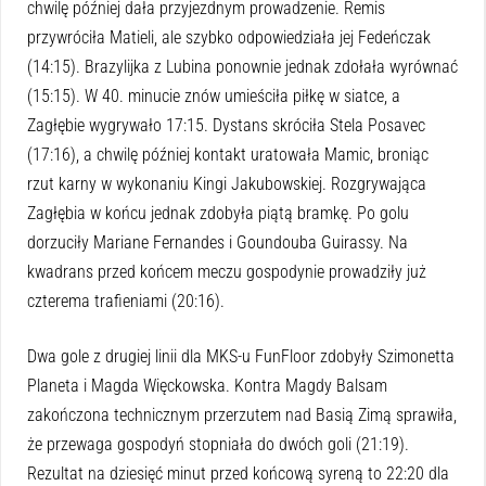
chwilę później dała przyjezdnym prowadzenie. Remis
przywróciła Matieli, ale szybko odpowiedziała jej Fedeńczak
(14:15). Brazylijka z Lubina ponownie jednak zdołała wyrównać
(15:15). W 40. minucie znów umieściła piłkę w siatce, a
Zagłębie wygrywało 17:15. Dystans skróciła Stela Posavec
(17:16), a chwilę później kontakt uratowała Mamic, broniąc
rzut karny w wykonaniu Kingi Jakubowskiej. Rozgrywająca
Zagłębia w końcu jednak zdobyła piątą bramkę. Po golu
dorzuciły Mariane Fernandes i Goundouba Guirassy. Na
kwadrans przed końcem meczu gospodynie prowadziły już
czterema trafieniami (20:16).
Dwa gole z drugiej linii dla MKS-u FunFloor zdobyły Szimonetta
Planeta i Magda Więckowska. Kontra Magdy Balsam
zakończona technicznym przerzutem nad Basią Zimą sprawiła,
że przewaga gospodyń stopniała do dwóch goli (21:19).
Rezultat na dziesięć minut przed końcową syreną to 22:20 dla