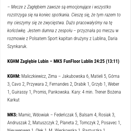
– Mecze z Zagłębiem zawsze są emocjonujące i wszystko
rozstrzyga się na koniec spotkania. Cieszę się, że tym razem to
my cieszymy się ze zwycięstwa. Dużo pracowałyśmy na tę
końcówkę. Jestem dumna z zespołu –
przyznała po meczu w
rozmowie z Polsatem Sport kapitan drużyny z Lublina, Daria
Szynkaruk.
KGHM Zagłębie Lubin – MKS FunFloor Lublin 24:25 (13:11)
KGHM:
Maliczkiewicz, Zima – Jakubowska 6, Matieli 5, Górna
3, Cavo 2, Przywara 2, Fernandes 2, Drabik 1, Grzyb 1, Weber
1, Guirassy 1, Promis, Pankowska. Kary: 4 min. Trener Bożena
Karkut
MKS:
Mamic, Wdowiak – Fedeńczak 5, Balsam 4, Rosiak 3,
Andruszak 2, Matuszczyk 2, Planeta 2, Tomczyk 2, Posavec 1,
Nieuwenweg 1, Olek 1, M. Więckowska 1, Pastuszka 1,