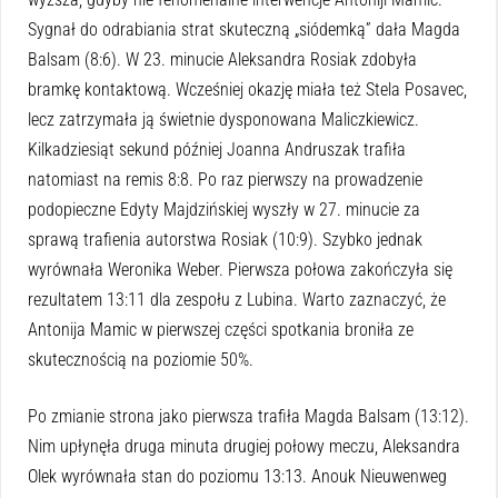
Sygnał do odrabiania strat skuteczną „siódemką” dała Magda
Balsam (8:6). W 23. minucie Aleksandra Rosiak zdobyła
bramkę kontaktową. Wcześniej okazję miała też Stela Posavec,
lecz zatrzymała ją świetnie dysponowana Maliczkiewicz.
Kilkadziesiąt sekund później Joanna Andruszak trafiła
natomiast na remis 8:8. Po raz pierwszy na prowadzenie
podopieczne Edyty Majdzińskiej wyszły w 27. minucie za
sprawą trafienia autorstwa Rosiak (10:9). Szybko jednak
wyrównała Weronika Weber. Pierwsza połowa zakończyła się
rezultatem 13:11 dla zespołu z Lubina. Warto zaznaczyć, że
Antonija Mamic w pierwszej części spotkania broniła ze
skutecznością na poziomie 50%.
Po zmianie strona jako pierwsza trafiła Magda Balsam (13:12).
Nim upłynęła druga minuta drugiej połowy meczu, Aleksandra
Olek wyrównała stan do poziomu 13:13. Anouk Nieuwenweg