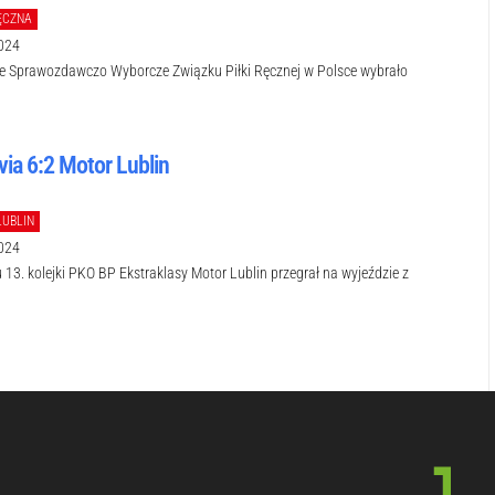
ĘCZNA
024
e Sprawozdawczo Wyborcze Związku Piłki Ręcznej w Polsce wybrało
via 6:2 Motor Lublin
LUBLIN
024
13. kolejki PKO BP Ekstraklasy Motor Lublin przegrał na wyjeździe z