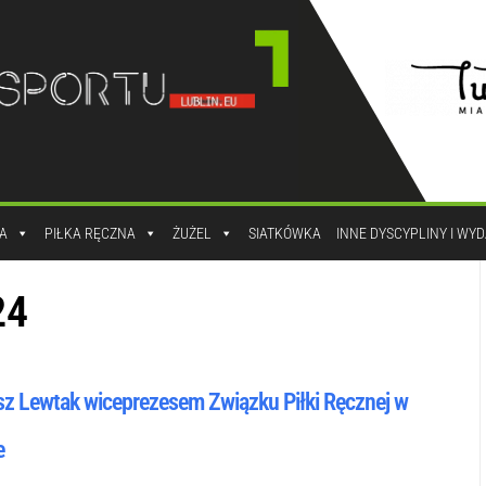
A
PIŁKA RĘCZNA
ŻUŻEL
SIATKÓWKA
INNE DYSCYPLINY I WY
24
z Lewtak wiceprezesem Związku Piłki Ręcznej w
e