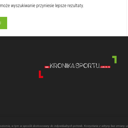
 może wyszukiwanie przyniesie lepsze rezultaty.
poziomie, w tym w sposób dostosowany do indywidualnych potrzeb. Korzystanie z witryny bez zmiany u