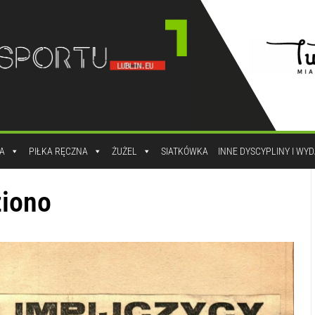
A
PIŁKA RĘCZNA
ŻUŻEL
SIATKÓWKA
INNE DYSCYPLINY I WY
ziono