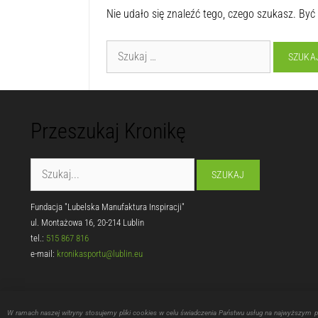
Nie udało się znaleźć tego, czego szukasz. Być
Przeszukaj Kronikę
Fundacja "Lubelska Manufaktura Inspiracji"
ul. Montażowa 16, 20-214 Lublin
tel.:
515 867 816
e-mail:
kronikasportu@lublin.eu
W ramach naszej witryny stosujemy pliki cookies w celu świadczenia Państwu usług na najwyższym 