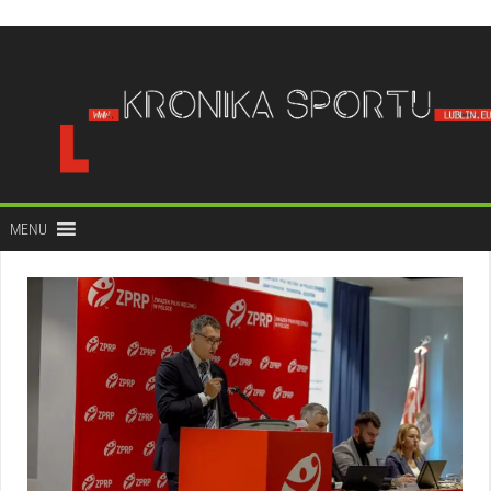
do
treści
MENU