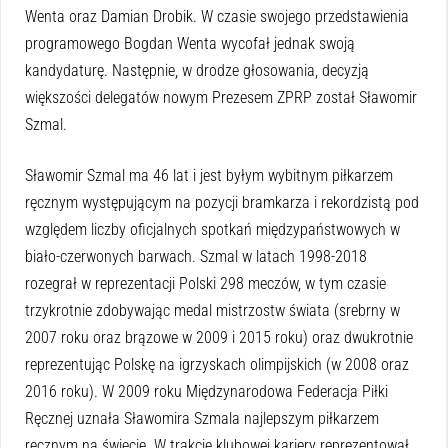
Wenta oraz Damian Drobik. W czasie swojego przedstawienia
programowego Bogdan Wenta wycofał jednak swoją
kandydaturę. Następnie, w drodze głosowania, decyzją
większości delegatów nowym Prezesem ZPRP został Sławomir
Szmal.
Sławomir Szmal ma 46 lat i jest byłym wybitnym piłkarzem
ręcznym występującym na pozycji bramkarza i rekordzistą pod
względem liczby oficjalnych spotkań międzypaństwowych w
biało-czerwonych barwach. Szmal w latach 1998-2018
rozegrał w reprezentacji Polski 298 meczów, w tym czasie
trzykrotnie zdobywając medal mistrzostw świata (srebrny w
2007 roku oraz brązowe w 2009 i 2015 roku) oraz dwukrotnie
reprezentując Polskę na igrzyskach olimpijskich (w 2008 oraz
2016 roku). W 2009 roku Międzynarodowa Federacja Piłki
Ręcznej uznała Sławomira Szmala najlepszym piłkarzem
ręcznym na świecie. W trakcie klubowej kariery reprezentował