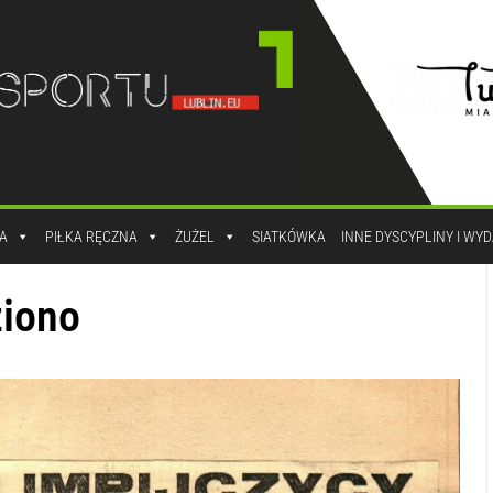
A
PIŁKA RĘCZNA
ŻUŻEL
SIATKÓWKA
INNE DYSCYPLINY I WY
ziono