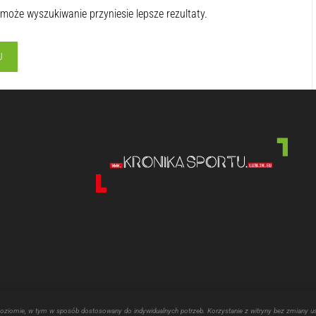
 może wyszukiwanie przyniesie lepsze rezultaty.
poziomie, w tym w sposób dostosowany do indywidualnych potrzeb. Korzystanie z witryny bez zmiany u