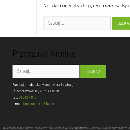
Nie udało się znaleźć tego, czego szukasz. Być
Przeszukaj Kronikę
Fundacja "Lubelska Manufaktura Inspiracji"
ul. Montażowa 16, 20-214 Lublin
tel.:
515 867 816
e-mail:
kronikasportu@lublin.eu
W ramach naszej witryny stosujemy pliki cookies w celu świadczenia Państwu usług na najwyższym 