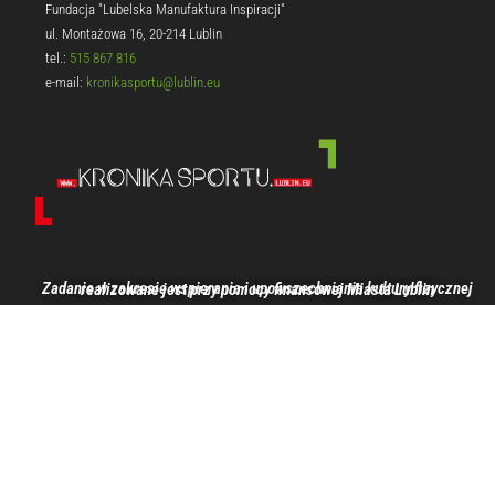
Fundacja "Lubelska Manufaktura Inspiracji"
ul. Montażowa 16, 20-214 Lublin
tel.:
515 867 816
e-mail:
kronikasportu@lublin.eu
Zadanie w zakresie wspierania i upowszechniania kultury fizycznej realizowane jest przy pomocy finansowej Miasta Lublin