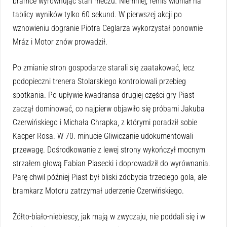
bramce wyrównując stan meczu. Niemniej, remis widniał na
tablicy wyników tylko 60 sekund. W pierwszej akcji po
wznowieniu dogranie Piotra Ceglarza wykorzystał ponownie
Mráz i Motor znów prowadził.
Po zmianie stron gospodarze starali się zaatakować, lecz
podopieczni trenera Stolarskiego kontrolowali przebieg
spotkania. Po upływie kwadransa drugiej części gry Piast
zaczął dominować, co najpierw objawiło się próbami Jakuba
Czerwińskiego i Michała Chrapka, z którymi poradził sobie
Kacper Rosa. W 70. minucie Gliwiczanie udokumentowali
przewagę. Dośrodkowanie z lewej strony wykończył mocnym
strzałem głową Fabian Piasecki i doprowadził do wyrównania.
Parę chwil później Piast był bliski zdobycia trzeciego gola, ale
bramkarz Motoru zatrzymał uderzenie Czerwińskiego.
Żółto-biało-niebiescy, jak mają w zwyczaju, nie poddali się i w