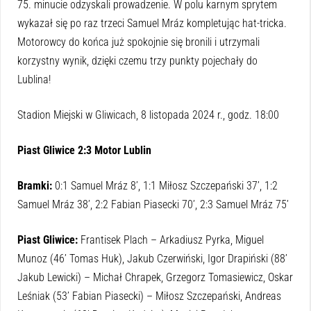
75. minucie odzyskali prowadzenie. W polu karnym sprytem
wykazał się po raz trzeci Samuel Mráz kompletując hat-tricka.
Motorowcy do końca już spokojnie się bronili i utrzymali
korzystny wynik, dzięki czemu trzy punkty pojechały do
Lublina!
Stadion Miejski w Gliwicach, 8 listopada 2024 r., godz. 18:00
Piast Gliwice 2:3 Motor Lublin
Bramki:
0:1 Samuel Mráz 8’, 1:1 Miłosz Szczepański 37’, 1:2
Samuel Mráz 38’, 2:2 Fabian Piasecki 70’, 2:3 Samuel Mráz 75’
Piast Gliwice:
Frantisek Plach – Arkadiusz Pyrka, Miguel
Munoz (46’ Tomas Huk), Jakub Czerwiński, Igor Drapiński (88’
Jakub Lewicki) – Michał Chrapek, Grzegorz Tomasiewicz, Oskar
Leśniak (53’ Fabian Piasecki) – Miłosz Szczepański, Andreas