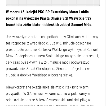
Powered By
GSpeech
W meczu 15. kolejki PKO BP Ekstraklasy Motor Lublin
pokonał na wyjeździe Piasta Gliwice 3:2! Wszystkie trzy
bramki dla żółto-biało-niebieskich zdobył Samuel Mráz.
Jak w każdym z ostatnich spotkań, to w Gliwicach Motorowcy
też rozpoczęli z wysokiego c. Już w 8. minucie doskonałe
prostopadłe podanie Bartosza Wolskiego wykorzystał Samuel
Mráz. Podopieczni trenera Stolarskiego na tym nie poprzestali,
cały czas byli aktywni i w 24. minucie mogli podwyższyć
prowadzenie. Strzał Christophera Simona trafił jednak w
słupek, a dobitka Wolskiego w boczną siatkę.
Niewykorzystane okazje lubią się mścić i tak było w tym
przypadku. W 37. minucie w zamieszaniu w polu karnym
odnalazł się dobrze Miłosz Szczepański i umieścił piłkę w