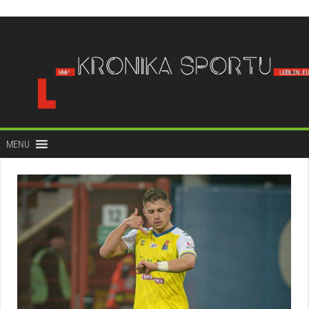
do
treści
MENU