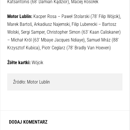
Katsantonis (68’ Damian Kądzior), Maciej Rosołek
Motor Lublin:
Kacper Rosa – Paweł Stolarski (78’ Filip Wójcik),
Marek Bartoš, Arkadiusz Najemski, Filip Luberecki – Bartosz
Wolski, Sergi Samper, Christopher Simon (63’ Kaan Caliskaner)
– Michał Król (63’ Mbaye Jacques Ndiaye), Samuel Mráz (88’
Krzysztof Kubica), Piotr Ceglarz (78’ Bradly Van Hoeven)
Żółte kartki:
Wójcik
Źródło: Motor Lublin
DODAJ KOMENTARZ