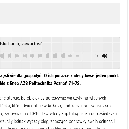
odsłuchać tę zawartość
-:--
1x
Powered By
GSpeech
częśliwie dla gospodyń. O ich porażce zadecydował jeden punkt.
ebie z Enea AZS Politechnika Poznań 71-72.
e starcie, bo obie ekipy agresywnie walczyły na własnych
ńska, która dwukrotnie wdarła się pod kosz i zapewniła swojej
ię wyrównać na 10-10, lecz wtedy kapitalną trójką odpowiedziała
zuciły jednak wyższy bieg, znacząco poprawiły swoją celność i