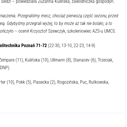
 siedzi
– powiedziała Zuzanna Kulińska, zawodniczka gospodyń.
naczenia. Przegraliśmy mecz, chociaż pierwszą część sezonu, przed
ą. Gdybyśmy przegrali wyżej, to by może aż tak nie bolało, a to
skończyło
– ocenił Krzysztof Szewczyk, szkoleniowiec AZS-u UMCS.
olitechnika Poznań 71-72
(22-30, 13-10, 22-23, 14-9)
Zempare (11), Kulińska (10), Ullmann (8), Stanacev (6), Trzeciak,
(DNP).
arter (10), Pokk (5), Piasecka (2), Rogozińska, Puc, Rutkowska,