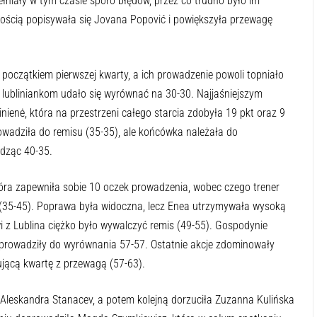
niały w tym czasie sporo błędów, przez co trudno było im
ością popisywała się Jovana Popović i powiększyła przewagę
początkiem pierwszej kwarty, a ich prowadzenie powoli topniało
e lubliniankom udało się wyrównać na 30-30. Najjaśniejszym
nienė, która na przestrzeni całego starcia zdobyła 19 pkt oraz 9
owadziła do remisu (35-35), ale końcówka należała do
adząc 40-35.
tóra zapewniła sobie 10 oczek prowadzenia, wobec czego trener
 (35-45). Poprawa była widoczna, lecz Enea utrzymywała wysoką
 z Lublina ciężko było wywalczyć remis (49-55). Gospodynie
doprowadziły do wyrównania 57-57. Ostatnie akcje zdominowały
ującą kwartę z przewagą (57-63).
Aleskandra Stanacev, a potem kolejną dorzuciła Zuzanna Kulińska