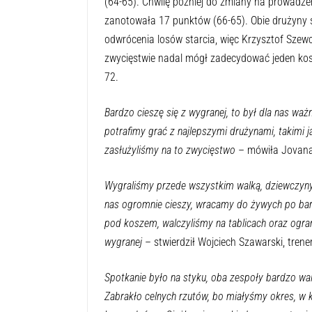
(64-65). Chwilę później do zmiany na prowadz
zanotowała 17 punktów (66-65). Obie drużyny so
odwrócenia losów starcia, więc Krzysztof Szewc
zwycięstwie nadal mógł zadecydować jeden kosz.
72.
Bardzo cieszę się z wygranej, to był dla nas w
potrafimy grać z najlepszymi drużynami, takimi j
zasłużyliśmy na to zwycięstwo
– mówiła Jovana 
Wygraliśmy przede wszystkim walką, dziewczyny 
nas ogromnie cieszy, wracamy do żywych po bard
pod koszem, walczyliśmy na tablicach oraz ogran
wygranej
– stwierdził Wojciech Szawarski, trene
Spotkanie było na styku, oba zespoły bardzo walc
Zabrakło celnych rzutów, bo miałyśmy okres, w 