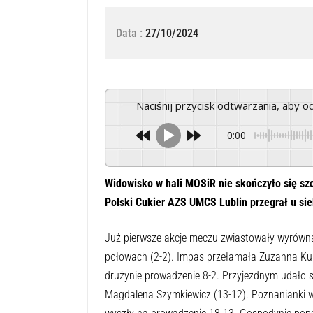
Data :
27/10/2024
Naciśnij przycisk odtwarzania, aby 
0:00
Widowisko w hali MOSiR nie skończyło się sz
Polski Cukier AZS UMCS Lublin przegrał u si
Już pierwsze akcje meczu zwiastowały wyrównan
połowach (2-2). Impas przełamała Zuzanna Kuli
drużynie prowadzenie 8-2. Przyjezdnym udało s
Magdalena Szymkiewicz (13-12). Poznanianki wr