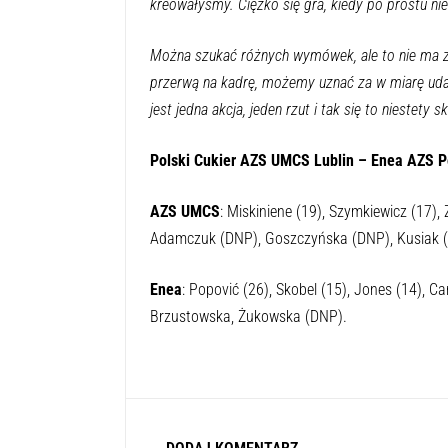
kreowałyśmy. Ciężko się gra, kiedy po prostu nie
Można szukać różnych wymówek, ale to nie ma z
przerwą na kadrę, możemy uznać za w miarę udan
jest jedna akcja, jeden rzut i tak się to niestety 
Polski Cukier AZS UMCS Lublin – Enea AZS P
AZS UMCS
: Miskiniene (19), Szymkiewicz (17), 
Adamczuk (DNP), Goszczyńska (DNP), Kusiak 
Enea
: Popović (26), Skobel (15), Jones (14), C
Brzustowska, Żukowska (DNP).