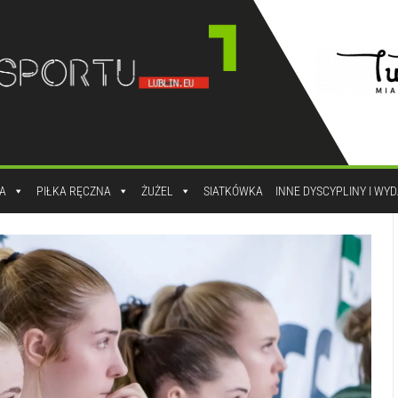
A
PIŁKA RĘCZNA
ŻUŻEL
SIATKÓWKA
INNE DYSCYPLINY I WY