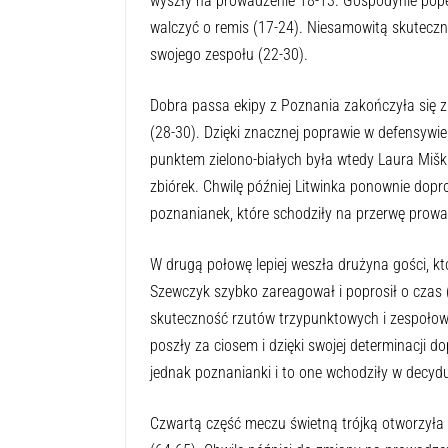
wyszły na prowadzenie 18-13. Gospodynie popeł
walczyć o remis (17-24). Niesamowitą skuteczn
swojego zespołu (22-30).
Dobra passa ekipy z Poznania zakończyła się z 
(28-30). Dzięki znacznej poprawie w defensywi
punktem zielono-białych była wtedy Laura Miški
zbiórek. Chwilę później Litwinka ponownie dopr
poznanianek, które schodziły na przerwę prow
W drugą połowę lepiej weszła drużyna gości, k
Szewczyk szybko zareagował i poprosił o czas
skuteczność rzutów trzypunktowych i zespołowi
poszły za ciosem i dzięki swojej determinacji 
jednak poznanianki i to one wchodziły w decyd
Czwartą część meczu świetną trójką otworzyła 