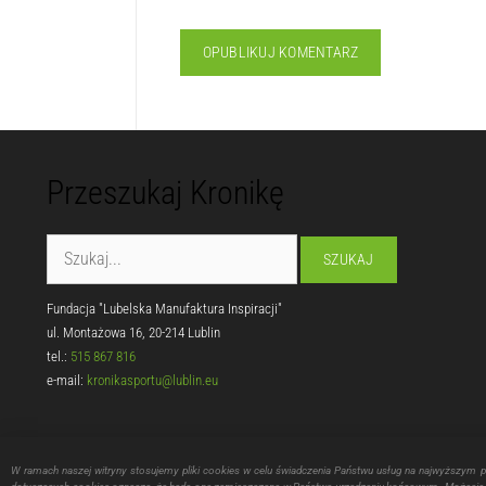
Przeszukaj Kronikę
Fundacja "Lubelska Manufaktura Inspiracji"
ul. Montażowa 16, 20-214 Lublin
tel.:
515 867 816
e-mail:
kronikasportu@lublin.eu
W ramach naszej witryny stosujemy pliki cookies w celu świadczenia Państwu usług na najwyższym 