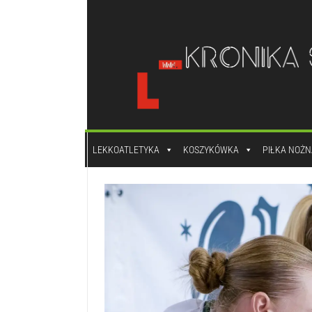
do
treści
LEKKOATLETYKA
KOSZYKÓWKA
PIŁKA NOŻN