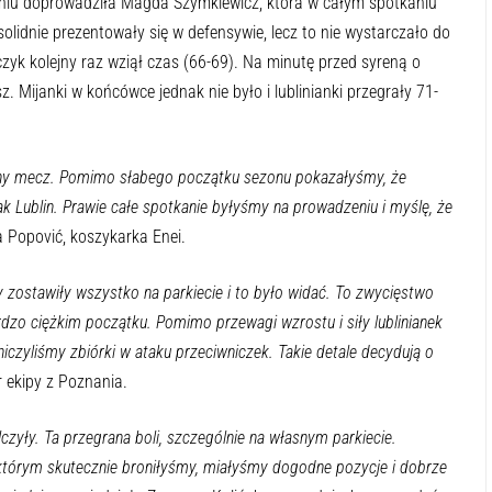
eniu doprowadziła Magda Szymkiewicz, która w całym spotkaniu
lidnie prezentowały się w defensywie, lecz to nie wystarczało do
zyk kolejny raz wziął czas (66-69). Na minutę przed syreną o
 Mijanki w końcówce jednak nie było i lublinianki przegrały 71-
ażny mecz. Pomimo słabego początku sezonu pokazałyśmy, że
ak Lublin. Prawie całe spotkanie byłyśmy na prowadzeniu i myślę, że
Popović, koszykarka Enei.
zostawiły wszystko na parkiecie i to było widać. To zwycięstwo
zo ciężkim początku. Pomimo przewagi wzrostu i siły lublinianek
iczyliśmy zbiórki w ataku przeciwniczek. Takie detale decydują o
r ekipy z Poznania.
zyły. Ta przegrana boli, szczególnie na własnym parkiecie.
którym skutecznie broniłyśmy, miałyśmy dogodne pozycje i dobrze