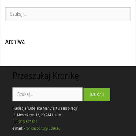
Archiwa
Przeszukaj Kronikę
Fundacja "Lubelska Manufaktura Inspiracji"
ul. Montażowa 16, 20-214 Lublin
tel.:
515 867 816
e-mail:
kronikasportu@lublin.eu