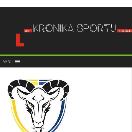
do
treści
MENU