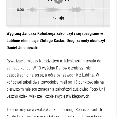
0:00
-:--
1x
Powered By
GSpeech
Wygraną Janusza Kołodzieja zakończyły się rozegrane w
Lublinie eliminacje Złotego Kasku. Drugi zawody ukończył
Daniel Jeleniewski.
Rywalizacja między Kołodziejem a Jeleniewskim trwała do
samego końca. W 13 wyścigu Panowie zmierzyli się
bezpośrednio na torze, a góra był zawodnik z Lublina. W
końcowej tabeli dwaj zawodnicy mieli po 13 punktów, ale na
pierwszym miejscu zmagania zakończył żużlowiec Fogo Unii
Leszno dzięki większej liczbie zwycięstw biegowych.
Trzecie miejsce wywalczył Jakub Jamróg. Reprezentant Grupa
Azoty Unii Tarnów mimo słabego początku, ostatnim biegiem