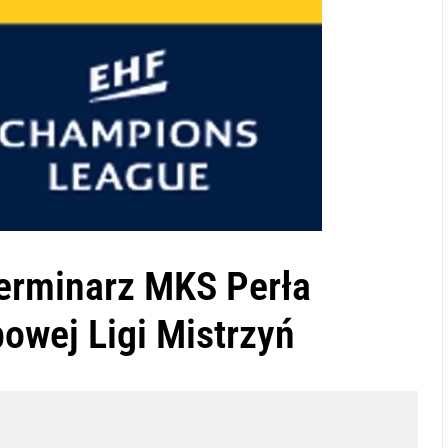
erminarz MKS Perła
powej Ligi Mistrzyń