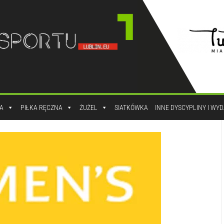
A
PIŁKA RĘCZNA
ŻUŻEL
SIATKÓWKA
INNE DYSCYPLINY I WY