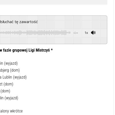
odsłuchać tę zawartość
-:--
1x
Powered By
GSpeech
 fazie grupowej Ligi Mistrzyń *
in (wyjazd)
sbjerg (dom)
 Lublin (wyjazd)
zt (dom)
 (dom)
in (wyjazd)
alony wkrótce