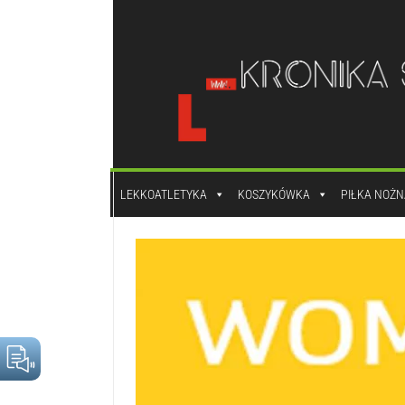
do
treści
LEKKOATLETYKA
KOSZYKÓWKA
PIŁKA NOŻN