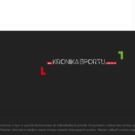
poziomie, w tym w sposób dostosowany do indywidualnych potrzeb. Korzystanie z witryny bez zmiany u
aństwo dokonać w każdym czasie zmiany ustawień dotyczących cookies. Więcej o plikach cookies znaj
echniania kultury fizycznej realizowane jest przy pomocy finansowej Miasta 