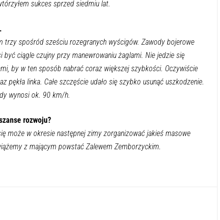
Powtórzyłem sukces sprzed siedmiu lat.
w.
m trzy spośród sześciu rozegranych wyścigów. Zawody bojerowe
si być ciągle czujny przy manewrowaniu żaglami. Nie jedzie się
iami, by w ten sposób nabrać coraz większej szybkości. Oczywiście
raz pękła linka. Całe szczęście udało się szybko usunąć uszkodzenie.
zdy wynosi ok. 90 km/h.
 szanse rozwoju?
się może w okresie następnej zimy zorganizować jakieś masowe
ei wiążemy z mającym powstać Zalewem Zemborzyckim.