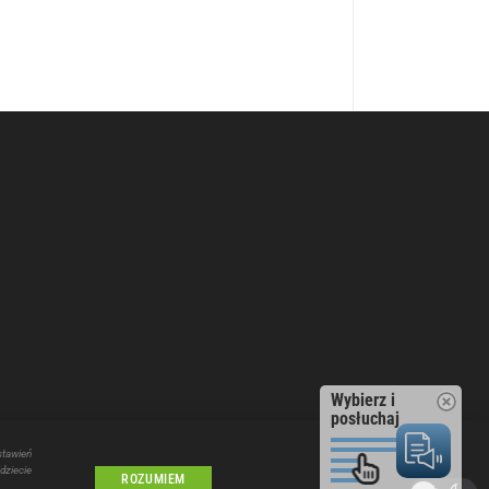
Wybierz i
posłuchaj
stawień
dziecie
Lublin
ROZUMIEM