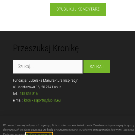
Przeszukaj Kronikę
Fundacja "Lubelska Manufaktura Inspiracji"
ul. Montażowa 16, 20-214 Lublin
tel.:
515 867 816
e-mail:
kronikasportu@lublin.eu
W ramach naszej witryny stosujemy pliki cookies w celu świadczenia Państwu usług na najwyższym 
dotyczących cookies oznacza, że będą one zamieszczane w Państwa urządzeniu końcowym. Możecie P
Zadanie w zakresie wspierania i upowsz
Państwo w naszej
polityce prywatności
.