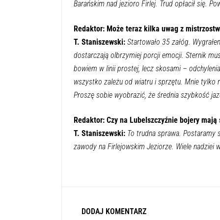
Barańskim nad jezioro Firlej. Trud opłacił się. 
Redaktor: Może teraz kilka uwag z mistrzost
T. Staniszewski:
Startowało 35 załóg. Wygrałe
dostarczają olbrzymiej porcji emocji. Sternik mu
bowiem w linii prostej, lecz skosami – odchylen
wszystko zależu od wiatru i sprzętu. Mnie tylko 
Proszę sobie wyobrazić, że średnia szybkość ja
Redaktor:
Czy na Lubelszczyźnie bojery mają
T. Staniszewski:
To trudna sprawa. Postaramy 
zawody na Firlejowskim Jeziorze. Wiele nadzi
DODAJ KOMENTARZ