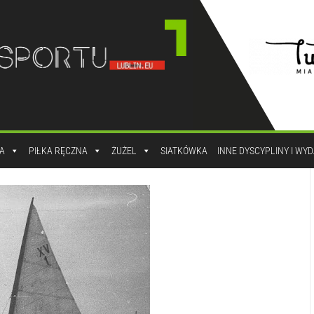
A
PIŁKA RĘCZNA
ŻUŻEL
SIATKÓWKA
INNE DYSCYPLINY I WY