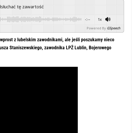
odsłuchać tę zawartość
-:--
1x
Powered By
GSpeech
wprost z lubelskim zawodnikami, ale jeśli poszukamy nieco
usza Staniszewskiego, zawodnika LPŻ Lublin, Bojerowego