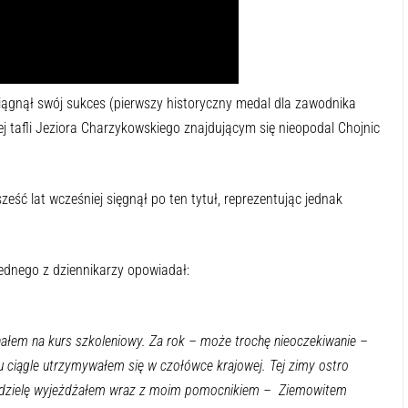
osiągnął swój sukces (pierwszy historyczny medal dla zawodnika
j tafli Jeziora Charzykowskiego znajdującym się nieopodal Chojnic
eść lat wcześniej sięgnął po ten tytuł, reprezentując jednak
ednego z dziennikarzy opowiadał:
hałem na kurs szkoleniowy. Za rok – może trochę nieoczekiwanie –
ciągle utrzymywałem się w czołówce krajowej. Tej zimy ostro
niedzielę wyjeżdżałem wraz z moim pomocnikiem – Ziemowitem