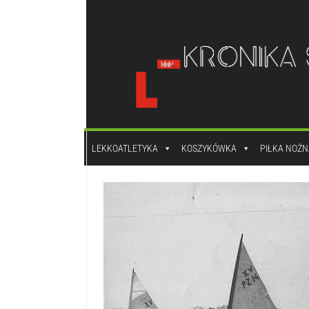
do
treści
LEKKOATLETYKA
KOSZYKÓWKA
PIŁKA NOŻN