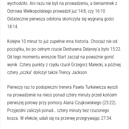
wychodziło. Ani razu nie byli na prowadzeniu, a beniaminek z
Ostrowa Wielkopolskiego prowadził już 14:8, czy 16:10.
Ostatecznie pierwsza odsłona skończyła się wygraną gości
18:14.
Kolejne 10 minut to już zupełnie inna historia. Chociaż nie od
początku, bo po celnym rzucie Deshawna Delaney’a było 15:22.
Od tego momentu wreszcie Start zaczął na poważnie gonić
wynik. Cztery punkty z rzędu rzucił Grzegorz Małecki, a później
cztery „oczka” dołożył także Trency Jackson.
Pierwszy raz to podopieczni trenera Pawła Turkiewicza wyszli
na prowadzenie na nieco ponad cztery minuty przed końcem
pierwszej połowy przy pomocy Alana Czujkowskiego (23:22).
Przyjezdni zaliczyli ponad… cztery minuty bez rzuconego
kosza. W efekcie, udali się na przerwę przegrywając 27:34.