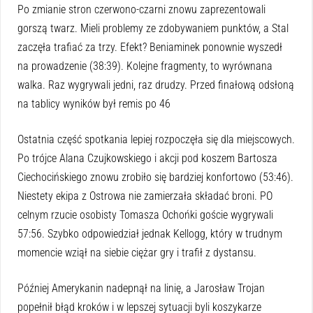
Po zmianie stron czerwono-czarni znowu zaprezentowali
gorszą twarz. Mieli problemy ze zdobywaniem punktów, a Stal
zaczęła trafiać za trzy. Efekt? Beniaminek ponownie wyszedł
na prowadzenie (38:39). Kolejne fragmenty, to wyrównana
walka. Raz wygrywali jedni, raz drudzy. Przed finałową odsłoną
na tablicy wyników był remis po 46
Ostatnia część spotkania lepiej rozpoczęła się dla miejscowych.
Po trójce Alana Czujkowskiego i akcji pod koszem Bartosza
Ciechocińskiego znowu zrobiło się bardziej konfortowo (53:46).
Niestety ekipa z Ostrowa nie zamierzała składać broni. PO
celnym rzucie osobisty Tomasza Ochońki goście wygrywali
57:56. Szybko odpowiedział jednak Kellogg, który w trudnym
momencie wziął na siebie ciężar gry i trafił z dystansu.
Później Amerykanin nadepnął na linię, a Jarosław Trojan
popełnił błąd kroków i w lepszej sytuacji byli koszykarze