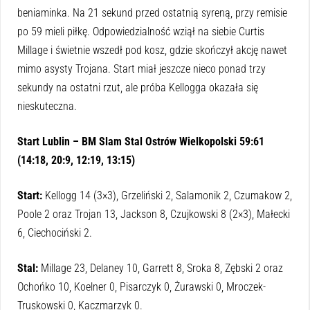
beniaminka. Na 21 sekund przed ostatnią syreną, przy remisie
po 59 mieli piłkę. Odpowiedzialność wziął na siebie Curtis
Millage i świetnie wszedł pod kosz, gdzie skończył akcję nawet
mimo asysty Trojana. Start miał jeszcze nieco ponad trzy
sekundy na ostatni rzut, ale próba Kellogga okazała się
nieskuteczna.
Start Lublin – BM Slam Stal Ostrów Wielkopolski 59:61
(14:18, 20:9, 12:19, 13:15)
Start:
Kellogg 14 (3×3), Grzeliński 2, Salamonik 2, Czumakow 2,
Poole 2 oraz Trojan 13, Jackson 8, Czujkowski 8 (2×3), Małecki
6, Ciechociński 2.
Stal:
Millage 23, Delaney 10, Garrett 8, Sroka 8, Zębski 2 oraz
Ochońko 10, Koelner 0, Pisarczyk 0, Żurawski 0, Mroczek-
Truskowski 0, Kaczmarzyk 0.