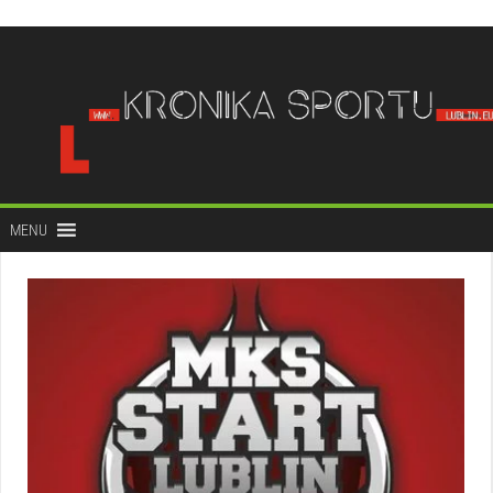
do
treści
MENU