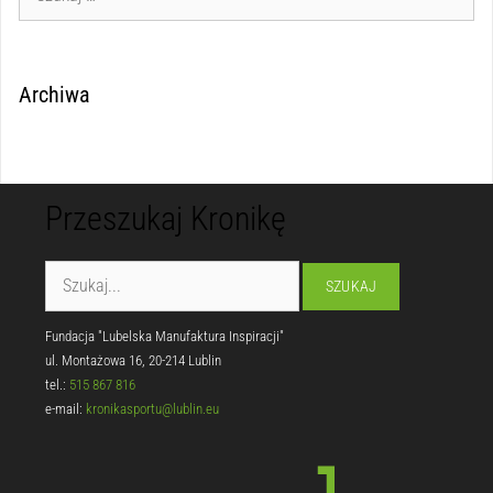
Archiwa
Przeszukaj Kronikę
Fundacja "Lubelska Manufaktura Inspiracji"
ul. Montażowa 16, 20-214 Lublin
tel.:
515 867 816
e-mail:
kronikasportu@lublin.eu