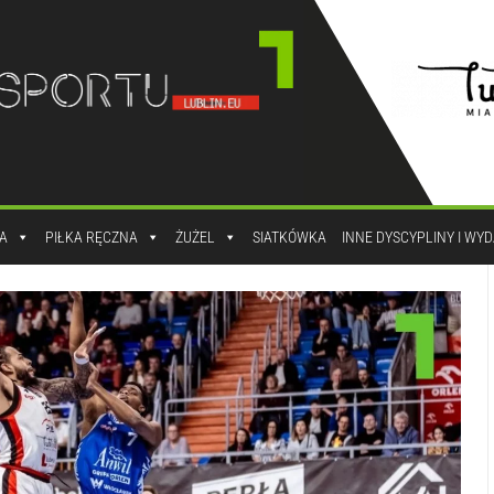
A
PIŁKA RĘCZNA
ŻUŻEL
SIATKÓWKA
INNE DYSCYPLINY I WY