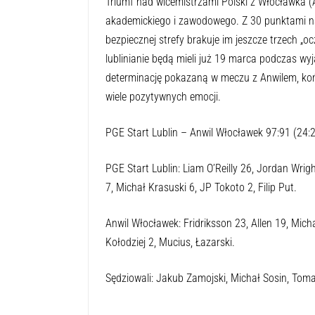
Triumf nad wicemistrzami Polski z Włocławka (
akademickiego i zawodowego. Z 30 punktami na k
bezpiecznej strefy brakuje im jeszcze trzech „o
lublinianie będą mieli już 19 marca podczas wy
determinację pokazaną w meczu z Anwilem, ko
wiele pozytywnych emocji.
PGE Start Lublin – Anwil Włocławek 97:91 (24:24
PGE Start Lublin: Liam O’Reilly 26, Jordan Wrig
7, Michał Krasuski 6, JP Tokoto 2, Filip Put.
Anwil Włocławek: Fridriksson 23, Allen 19, Micha
Kołodziej 2, Mucius, Łazarski.
Sędziowali: Jakub Zamojski, Michał Sosin, Toma