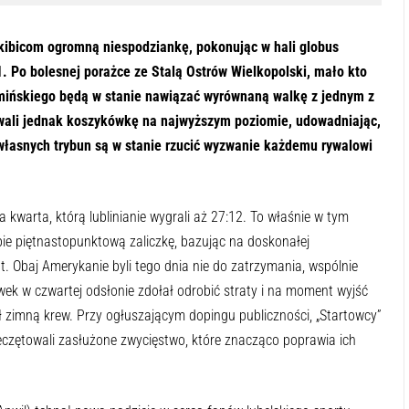
 kibicom ogromną niespodziankę, pokonując w hali globus
 Po bolesnej porażce ze Stalą Ostrów Wielkopolski, mało kto
mińskiego będą w stanie nawiązać wyrównaną walkę z jednym z
owali jednak koszykówkę na najwyższym poziomie, udowadniając,
 własnych trybun są w stanie rzucić wyzwanie każdemu rywalowi
 kwarta, którą lublinianie wygrali aż 27:12. To właśnie w tym
e piętnastopunktową zaliczkę, bazując na doskonałej
t. Obaj Amerykanie byli tego dnia nie do zatrzymania, wspólnie
k w czwartej odsłonie zdołał odrobić straty i na moment wyjść
zimną krew. Przy ogłuszającym dopingu publiczności, „Startowcy”
ieczętowali zasłużone zwycięstwo, które znacząco poprawia ich