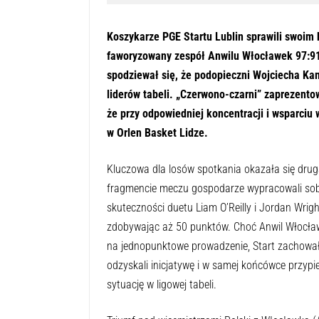
Koszykarze PGE Startu Lublin sprawili swoim
faworyzowany zespół Anwilu Włocławek 97:91.
spodziewał się, że podopieczni Wojciecha Ka
liderów tabeli. „Czerwono-czarni” zaprezent
że przy odpowiedniej koncentracji i wsparciu
w Orlen Basket Lidze.
Kluczowa dla losów spotkania okazała się druga
fragmencie meczu gospodarze wypracowali sobi
skuteczności duetu Liam O’Reilly i Jordan Wrigh
zdobywając aż 50 punktów. Choć Anwil Włocławe
na jednopunktowe prowadzenie, Start zachował 
odzyskali inicjatywę i w samej końcówce przyp
sytuację w ligowej tabeli.