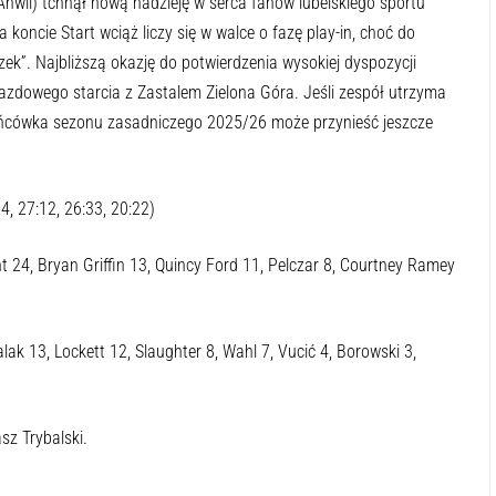
Anwil) tchnął nową nadzieję w serca fanów lubelskiego sportu
oncie Start wciąż liczy się w walce o fazę play-in, choć do
czek”. Najbliższą okazję do potwierdzenia wysokiej dyspozycji
jazdowego starcia z Zastalem Zielona Góra. Jeśli zespół utrzyma
ńcówka sezonu zasadniczego 2025/26 może przynieść jeszcze
, 27:12, 26:33, 20:22)
ht 24, Bryan Griffin 13, Quincy Ford 11, Pelczar 8, Courtney Ramey
lak 13, Lockett 12, Slaughter 8, Wahl 7, Vucić 4, Borowski 3,
sz Trybalski.