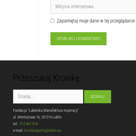
Zapamiętaj moje dane w tej przeglądarce
Przeszukaj Kronikę
Fundacja "Lubelska Manufaktura Inspiracji"
ul. Montażowa 16, 20-214 Lublin
tel.:
515 867 816
e-mail:
kronikasportu@lublin.eu