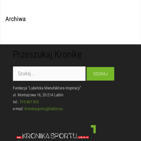
Archiwa
Przeszukaj Kronikę
Fundacja "Lubelska Manufaktura Inspiracji"
ul. Montażowa 16, 20-214 Lublin
tel.:
515 867 816
e-mail:
kronikasportu@lublin.eu