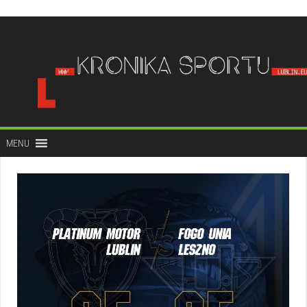
do
treści
MENU