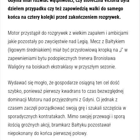
Gdynia miał rozwiać wątpliwości, czy stołeczna victoria była
dziełem przypadku czy też zapowiedzią walki do samego
końca na cztery kolejki przed zakończeniem rozgrywek.
Motor przystąpił do rozgrywek z wielkim zapałem i ambicjami
jakie pozostały po zwycięstwie nad Legią. Mecz z Bałtykiem
(ligowym średniakiem) miał być przysłowiową kropką na „i” w
zapewnieniami bytu podopiecznych trenera Bronisława
Waligóry na boiskach ekstraklasy w przyszłym sezonie.
Wydawać się mogło, że gospodarze osiągną ten cel dość
szybko, ponieważ pierwszy kwadrans to czas bezwzględnej
dominacji Motoru nad przyjezdnymi z Gdyni. Ci jednak z
czasem zaczęli porządkować swoją grę i szukali szczęścia w
sporadycznych kontratakach. Mimo swojej przewagi i sporą
ilością groźnych akcji, bramkarz Bałtyku pozostawał
niepokonany do końca pierwszej połowy.