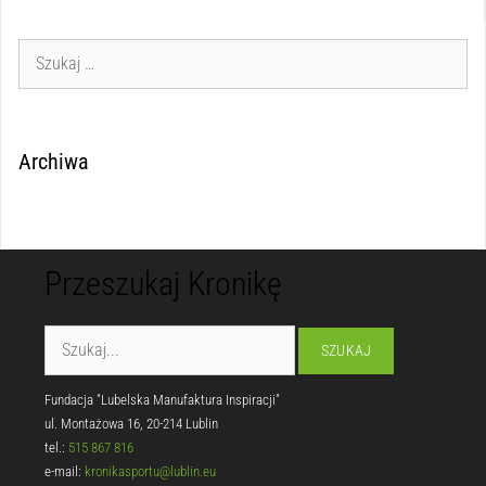
Archiwa
Przeszukaj Kronikę
Fundacja "Lubelska Manufaktura Inspiracji"
ul. Montażowa 16, 20-214 Lublin
tel.:
515 867 816
e-mail:
kronikasportu@lublin.eu