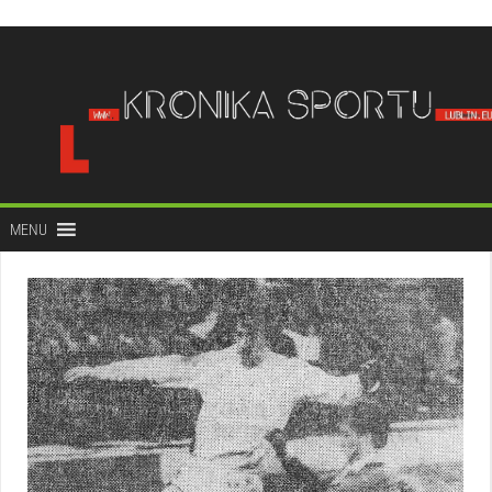
do
treści
MENU