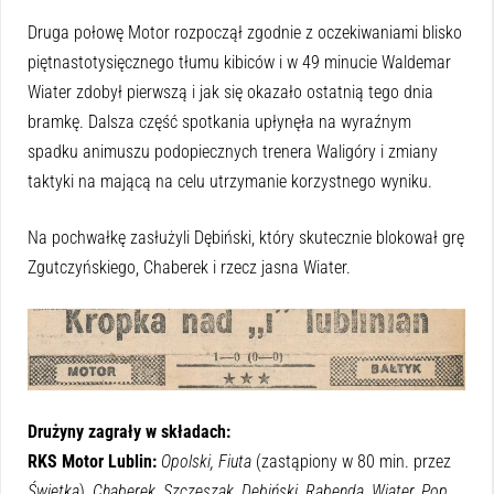
Druga połowę Motor rozpoczął zgodnie z oczekiwaniami blisko
piętnastotysięcznego tłumu kibiców i w 49 minucie Waldemar
Wiater zdobył pierwszą i jak się okazało ostatnią tego dnia
bramkę. Dalsza część spotkania upłynęła na wyraźnym
spadku animuszu podopiecznych trenera Waligóry i zmiany
taktyki na mającą na celu utrzymanie korzystnego wyniku.
Na pochwałkę zasłużyli Dębiński, który skutecznie blokował grę
Zgutczyńskiego, Chaberek i rzecz jasna Wiater.
Drużyny zagrały w składach:
RKS Motor Lublin:
Opolski, Fiuta
(zastąpiony w 80 min. przez
Świętka
),
Chaberek, Szczeszak, Dębiński, Rabenda, Wiater, Pop