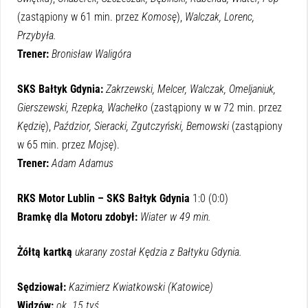
(zastąpiony w 61 min. przez
Komosę
),
Walczak, Lorenc,
Przybyła.
Trener:
Bronisław Waligóra
SKS Bałtyk Gdynia:
Zakrzewski, Melcer, Walczak, Omeljaniuk,
Gierszewski, Rzepka, Wachełko
(zastąpiony w w 72 min. przez
Kędzię
),
Paździor, Sieracki, Zgutczyński, Bemowski
(zastąpiony
w 65 min. przez
Mojsę
).
Trener:
Adam Adamus
RKS Motor Lublin – SKS Bałtyk Gdynia
1:0 (0:0)
Bramkę dla Motoru zdobył:
Wiater w 49 min.
Żółtą kartką
ukarany został Kędzia z Bałtyku Gdynia.
Sędziował:
Kazimierz Kwiatkowski (Katowice)
Widzów:
ok. 15 tyś.