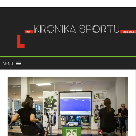
do
treści
MENU