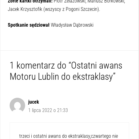
Żółte kartki otrzymali:
Piotr Żelazowski, Mariusz Borkowski,
Jacek Krzysztofik (wszyscy z Pogoni Szczecin).
Spotkanie sędziował
Władysław Dąbrowski
1 komentarz do “Ostatni awans
Motoru Lublin do ekstraklasy”
jucek
1 lipca 2022 o 21:33
trzeci i ostatni awans do ekstraklasy,czwartego nie