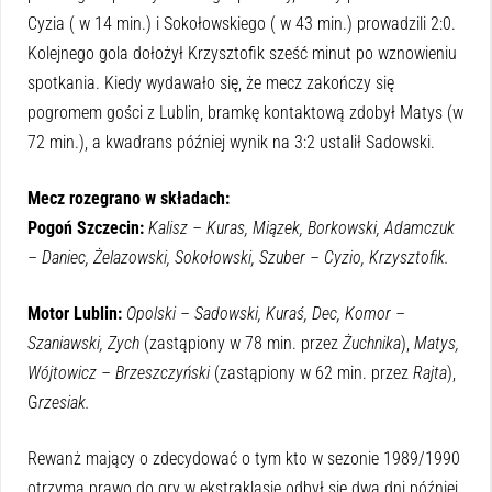
Cyzia ( w 14 min.) i Sokołowskiego ( w 43 min.) prowadzili 2:0.
Kolejnego gola dołożył Krzysztofik sześć minut po wznowieniu
spotkania. Kiedy wydawało się, że mecz zakończy się
pogromem gości z Lublin, bramkę kontaktową zdobył Matys (w
72 min.), a kwadrans później wynik na 3:2 ustalił Sadowski.
Mecz rozegrano w składach:
Pogoń Szczecin:
Kalisz – Kuras, Miązek, Borkowski, Adamczuk
– Daniec, Żelazowski, Sokołowski, Szuber – Cyzio, Krzysztofik.
Motor Lublin:
Opolski – Sadowski, Kuraś, Dec, Komor –
Szaniawski, Zych
(zastąpiony w 78 min. przez
Żuchnika
),
Matys,
Wójtowicz – Brzeszczyński
(zastąpiony w 62 min. przez
Rajta
),
G
rzesiak.
Rewanż mający o zdecydować o tym kto w sezonie 1989/1990
otrzyma prawo do gry w ekstraklasie odbył się dwa dni później