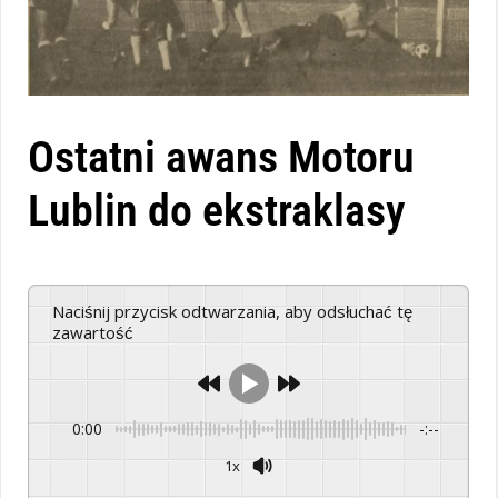
Ostatni awans Motoru
Lublin do ekstraklasy
Naciśnij przycisk odtwarzania, aby odsłuchać tę
zawartość
0:00
-:--
1x
Powered By
GSpeech