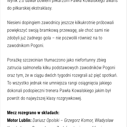
Wynik 2:0 dawał bowiem piłkarzom Pawła Kowalskiego awans
do piłkarskiej ekstraklasy.
Niesieni dopingiem zawodnicy jeszcze kilkukrotnie próbowali
powiększyć swoją bramkową przewagę, ale choć sami nie
zdobyli już żadnego gola – nie pozwolili również na to
zawodnikom Pogoni.
Porażkę szczecinian tłumaczono jako niefortunny zbieg
zatrucia salmonella kilku podstawowych zawodników Pogoni
oraz tym, że w ciągu dwóch tygodni rozegrali aż pięć spotkań.
To wszystko jednak nie umniejsza rangi osiągnięcia jakiego
dokonali podopieczni trenera Pawła Kowalskiego jakim był
powrót do najwyższej klasy rozgrywkowej.
Mecz rozegrano w składach:
Motor Lublin:
Dariusz Opolski – Grzegorz Komor, Władysław