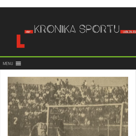
do
treści
MENU