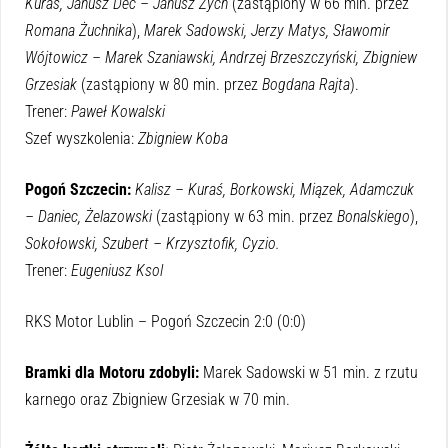
Kuraś, Janusz Dec – Janusz Zych
(zastąpiony w 66 min. przez
Romana Żuchnika
),
Marek Sadowski, Jerzy Matys, Sławomir
Wójtowicz – Marek Szaniawski, Andrzej Brzeszczyński, Zbigniew
Grzesiak
(zastąpiony w 80 min. przez
Bogdana Rajta
).
Trener:
Paweł Kowalski
Szef wyszkolenia:
Zbigniew Koba
Pogoń Szczecin:
Kalisz – Kuraś, Borkowski, Miązek, Adamczuk
– Daniec, Żelazowski
(zastąpiony w 63 min. przez
Bonalskiego
),
Sokołowski, Szubert – Krzysztofik, Cyzio.
Trener:
Eugeniusz Ksol
RKS Motor Lublin – Pogoń Szczecin 2:0 (0:0)
Bramki dla Motoru zdobyli:
Marek Sadowski w 51 min. z rzutu
karnego oraz Zbigniew Grzesiak w 70 min.