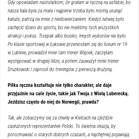
Gdy opowiadam nastolatkom, że grałam w ręczną na asfalcie, bo
nasza hala była za mała i najpierw trzeba było miotłą usunąć
kałuże, patrzą na mnie z niedowierzaniem. Kiedyś łatwiej było
zachęcić dzieci do sportu, bo nie mieliśmy tych wszystkich
atrakcji i pokus. Trzepak albo boisko, innych wyborów nie było.
Po klasie sportowej w Łukowie przeniosłam się do liceum nr 19
w Lublinie, prowadził mnie tam trener Więcek, zaczęłam
występować w drugiej lidze, a potem zauważył mnie trener
Drużkowski i zaprosił do treningów z pierwszą drużyną.
Piłka ręczna kształtuje nie tylko charakter, ale daje
przyjaźnie na całe życie, takie jak Twoja z Wiolą Luberecką.
Jeździsz często do niej do Norwegii, prawda?
Tak, ale zobaczymy się za chwilę w Kielcach na zjeździe
zasłużonych reprezentantek Polski. To świetna okazja, by
porozmawiać o starych dobrych czasach, a najchętniej pojawiają