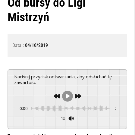
Od bursy do Ligi
Mistrzyń
Data :
04/10/2019
Naciśnij przycisk odtwarzania, aby odsłuchać tę
zawartość
0:00
-:--
1x
Powered By
GSpeech