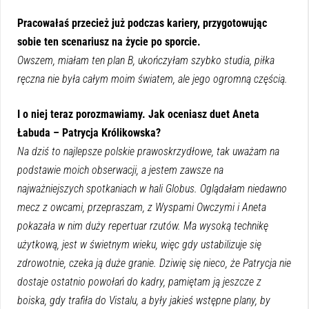
Pracowałaś przecież już podczas kariery, przygotowując
sobie ten scenariusz na życie po sporcie.
Owszem, miałam ten plan B, ukończyłam szybko studia, piłka
ręczna nie była całym moim światem, ale jego ogromną częścią.
I o niej teraz porozmawiamy. Jak oceniasz duet Aneta
Łabuda – Patrycja Królikowska?
Na dziś to najlepsze polskie prawoskrzydłowe, tak uważam na
podstawie moich obserwacji, a jestem zawsze na
najważniejszych spotkaniach w hali Globus. Oglądałam niedawno
mecz z owcami, przepraszam, z Wyspami Owczymi i Aneta
pokazała w nim duży repertuar rzutów. Ma wysoką technikę
użytkową, jest w świetnym wieku, więc gdy ustabilizuje się
zdrowotnie, czeka ją duże granie. Dziwię się nieco, że Patrycja nie
dostaje ostatnio powołań do kadry, pamiętam ją jeszcze z
boiska, gdy trafiła do Vistalu, a były jakieś wstępne plany, by