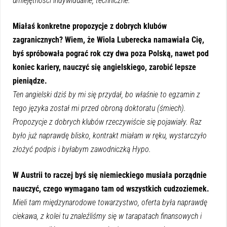
umiejętności indywidualne, techniczne.
Miałaś konkretne propozycje z dobrych klubów
zagranicznych? Wiem, że Wiola Luberecka namawiała Cię,
byś spróbowała pograć rok czy dwa poza Polską, nawet pod
koniec kariery, nauczyć się angielskiego, zarobić lepsze
pieniądze.
Ten angielski dziś by mi się przydał, bo właśnie to egzamin z
tego języka został mi przed obroną doktoratu (śmiech).
Propozycje z dobrych klubów rzeczywiście się pojawiały. Raz
było już naprawdę blisko, kontrakt miałam w ręku, wystarczyło
złożyć podpis i byłabym zawodniczką Hypo.
W Austrii to raczej byś się niemieckiego musiała porządnie
nauczyć, czego wymagano tam od wszystkich cudzoziemek.
Mieli tam międzynarodowe towarzystwo, oferta była naprawdę
ciekawa, z kolei tu znaleźliśmy się w tarapatach finansowych i