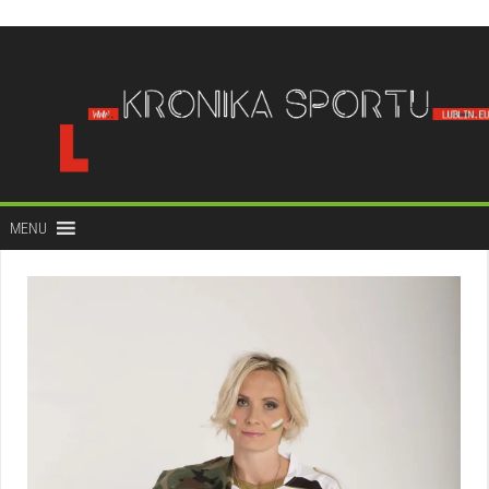
do
treści
MENU