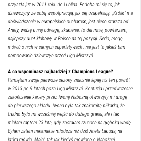
przyszła już w 2011 roku do Lublina. Podoba mi się to, jak
dziewczyny ze sobą współpracują, jak się uzupełniają. „Królik” ma
doświadczenie w europejskich pucharach, jest nieco starsza od
Anety, widzę u niej odwagę, skupienie, to dla mnie, powtarzam,
najlepszy duet klubowy w Polsce na tej pozycji. Serio, mogę
mówić o nich w samych superlatywach i nie jest to jakieś tam
pompowanie dziewczyn przed Ligą Mistrzyń.
A co wspominasz najbardziej z Champions League?
Pamiętam swoje pierwsze sezony znacznie lepiej niż ten powrót
w 2013 po 9 latach poza Ligą Mistrzyń. Kontuzja i przedwczesne
zakończenie kariery przez Iwonę Nabożną otworzyły mi drogę
do pierwszego składu. Iwona była tak znakomitą piłkarką, że
trudno było mi wcześniej wejść do dużego grania, ale i tak
miałam raptem 23 lata, gdy zostałam rzucona na głęboką wodę.
Byłam zatem minimalnie młodsza niż dziś Aneta Łabuda, na
którą mówią „Mała”, tak jak kiedyś mówiono o Nabożnej.