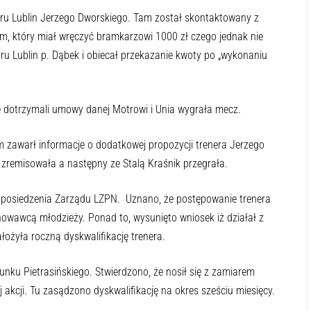
ru Lublin Jerzego Dworskiego. Tam został skontaktowany z
m, który miał wręczyć bramkarzowi 1000 zł czego jednak nie
u Lublin p. Dąbek i obiecał przekazanie kwoty po „wykonaniu
ie dotrzymali umowy danej Motrowi i Unia wygrała mecz.
 zawarł informacje o dodatkowej propozycji trenera Jerzego
zremisowała a następny ze Stalą Kraśnik przegrała.
as posiedzenia Zarządu LZPN. Uznano, że postępowanie trenera
howawcą młodzieży. Ponad to, wysunięto wniosek iż działał z
łożyła roczną dyskwalifikację trenera.
nku Pietrasińskiego. Stwierdzono, że nosił się z zamiarem
j akcji. Tu zasądzono dyskwalifikację na okres sześciu miesięcy.