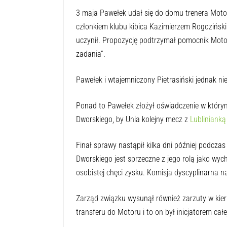
3 maja Pawełek udał się do domu trenera Moto
członkiem klubu kibica Kazimierzem Rogoziński
uczynił. Propozycję podtrzymał pomocnik Motor
zadania”.
Pawełek i wtajemniczony Pietrasiński jednak n
Ponad to Pawełek złożył oświadczenie w którym
Dworskiego, by Unia kolejny mecz z
Lublinianką
Finał sprawy nastąpił kilka dni później podcz
Dworskiego jest sprzeczne z jego rolą jako wyc
osobistej chęci zysku. Komisja dyscyplinarna na
Zarząd związku wysunął również zarzuty w kieru
transferu do Motoru i to on był inicjatorem całe