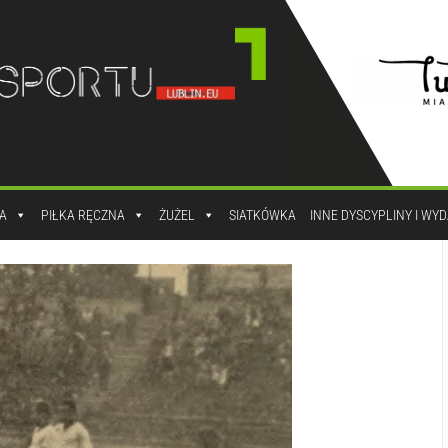
A
PIŁKA RĘCZNA
ŻUŻEL
SIATKÓWKA
INNE DYSCYPLINY I WY