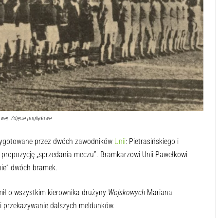
owej. Zdjęcie poglądowe
rzygotowane przez dwóch zawodników
Unii
: Pietrasińskiego i
i propozycję „sprzedania meczu”. Bramkarzowi Unii Pawełkowi
nie” dwóch bramek.
mił o wszystkim kierownika drużyny
Wojskowych
Mariana
y i przekazywanie dalszych meldunków.