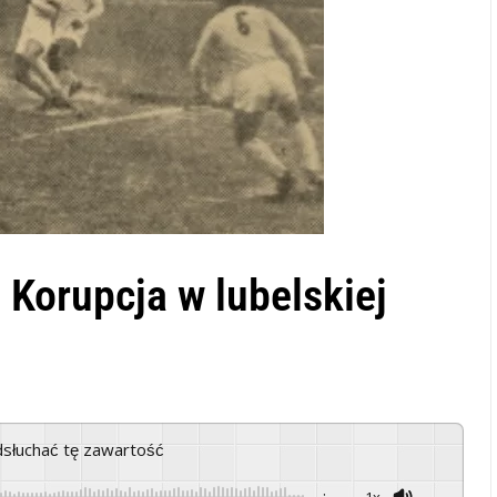
 Korupcja w lubelskiej
odsłuchać tę zawartość
-:--
1x