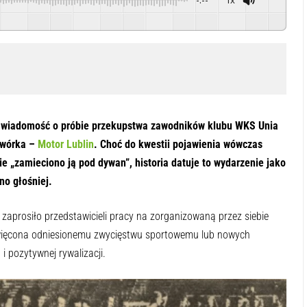
Powered By
GSpeech
 wiadomość o próbie przekupstwa zawodników klubu WKS Unia
odwórka –
Motor Lublin
. Choć do kwestii pojawienia wówczas
ie „zamieciono ją pod dywan”, historia datuje to wydarzenie jako
no głośniej.
 zaprosiło przedstawicieli pracy na zorganizowaną przez siebie
święcona odniesionemu zwycięstwu sportowemu lub nowych
i pozytywnej rywalizacji.