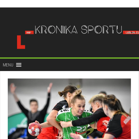
do
treści
MENU