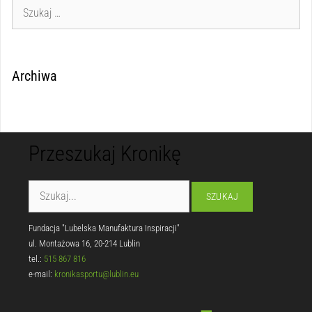
Archiwa
Przeszukaj Kronikę
Fundacja "Lubelska Manufaktura Inspiracji"
ul. Montażowa 16, 20-214 Lublin
tel.:
515 867 816
e-mail:
kronikasportu@lublin.eu