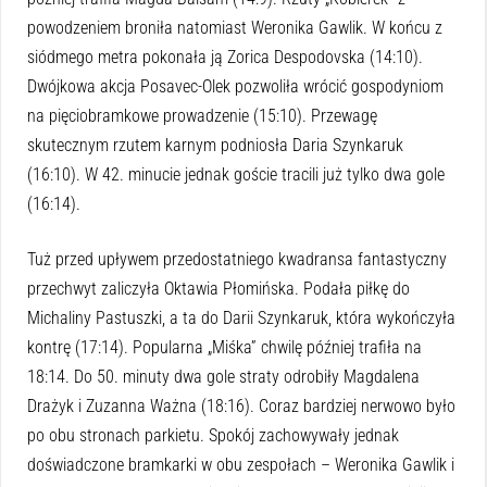
powodzeniem broniła natomiast Weronika Gawlik. W końcu z
siódmego metra pokonała ją Zorica Despodovska (14:10).
Dwójkowa akcja Posavec-Olek pozwoliła wrócić gospodyniom
na pięciobramkowe prowadzenie (15:10). Przewagę
skutecznym rzutem karnym podniosła Daria Szynkaruk
(16:10). W 42. minucie jednak goście tracili już tylko dwa gole
(16:14).
Tuż przed upływem przedostatniego kwadransa fantastyczny
przechwyt zaliczyła Oktawia Płomińska. Podała piłkę do
Michaliny Pastuszki, a ta do Darii Szynkaruk, która wykończyła
kontrę (17:14). Popularna „Miśka” chwilę później trafiła na
18:14. Do 50. minuty dwa gole straty odrobiły Magdalena
Drażyk i Zuzanna Ważna (18:16). Coraz bardziej nerwowo było
po obu stronach parkietu. Spokój zachowywały jednak
doświadczone bramkarki w obu zespołach – Weronika Gawlik i