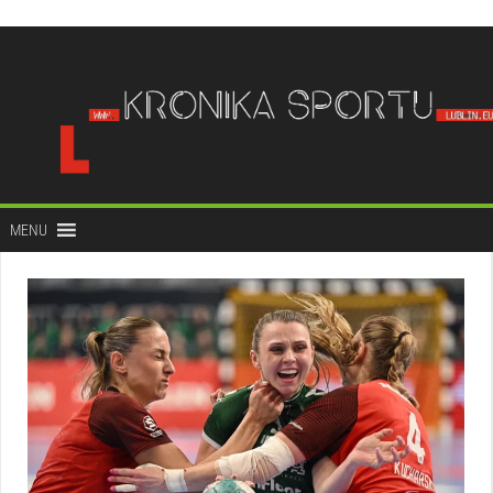
do
treści
MENU