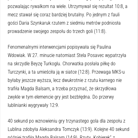
pozwalając rywalkom na wiele. Utrzymywał się rezultat 10:8, a
mecz stawał się coraz bardziej brutalny. Po jednym z fauli
gości Daria Szynkaruk rzutem z siedmiu metrów podniosła
prowadzenie swojego zespołu do trzech goli (11:8).
Fenomenalnymi interwencjami popisywała się Paulina
Wdowiak. W 27. minucie natomiast Stela Posavec wypatrzyła
na skrzydle Beyzę Turkoglu. Chorwatka posłała piłkę do
Turczynki, a ta umieściła ją w siatce (12:8). Przewaga MKS-u
byłaby jeszcze wyższa, lecz dwukrotnie z rzutu karnego nie
trafiła Magda Balsam, a trzeba przyznać, że skrzydłowa
zwykle w tym elemencie gry jest bezbłędna. Do przerwy
lublinianki wygrywały 12:9.
40 sekund po wznowieniu gry trzynastego gola dla zespołu z
Lublina zdobyła Aleksandra Tomczyk (13:9). Kolejne 40 sekund
później trafiła Magda Balsam (14:9). Rzuty „Kobierek” z