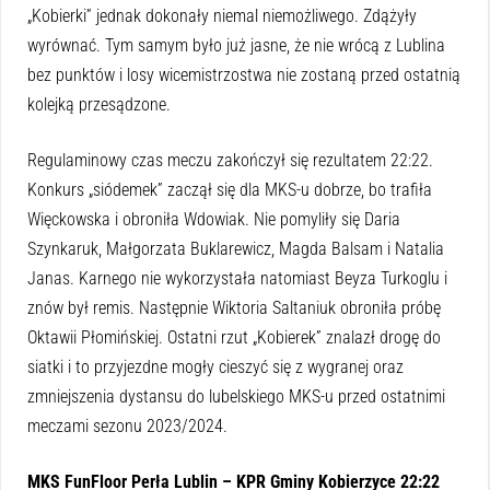
„Kobierki” jednak dokonały niemal niemożliwego. Zdążyły
wyrównać. Tym samym było już jasne, że nie wrócą z Lublina
bez punktów i losy wicemistrzostwa nie zostaną przed ostatnią
kolejką przesądzone.
Regulaminowy czas meczu zakończył się rezultatem 22:22.
Konkurs „siódemek” zaczął się dla MKS-u dobrze, bo trafiła
Więckowska i obroniła Wdowiak. Nie pomyliły się Daria
Szynkaruk, Małgorzata Buklarewicz, Magda Balsam i Natalia
Janas. Karnego nie wykorzystała natomiast Beyza Turkoglu i
znów był remis. Następnie Wiktoria Saltaniuk obroniła próbę
Oktawii Płomińskiej. Ostatni rzut „Kobierek” znalazł drogę do
siatki i to przyjezdne mogły cieszyć się z wygranej oraz
zmniejszenia dystansu do lubelskiego MKS-u przed ostatnimi
meczami sezonu 2023/2024.
MKS FunFloor Perła Lublin – KPR Gminy Kobierzyce 22:22