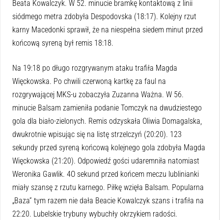
Beata Kowalczyk. W 52. minucie bramkę kontaktową z linii
siódmego metra zdobyła Despodovska (18:17). Kolejny rzut
karny Macedonki sprawił, że na niespełna siedem minut przed
końcową syreną był remis 18:18.
Na 19:18 po długo rozgrywanym ataku trafiła Magda
Więckowska. Po chwili czerwoną kartkę za faul na
rozgrywającej MKS-u zobaczyła Zuzanna Ważna. W 56.
minucie Balsam zamieniła podanie Tomczyk na dwudziestego
gola dla biało-zielonych. Remis odzyskała Oliwia Domagalska,
dwukrotnie wpisując się na listę strzelczyń (20:20). 123
sekundy przed syreną końcową kolejnego gola zdobyła Magda
Więckowska (21:20). Odpowiedź gości udaremniła natomiast
Weronika Gawlik. 4O sekund przed końcem meczu lublinianki
miały szansę z rzutu karnego. Piłkę wzięła Balsam. Popularna
„Baza” tym razem nie dała Beacie Kowalczyk szans i trafiła na
22:20. Lubelskie trybuny wybuchły okrzykiem radości.