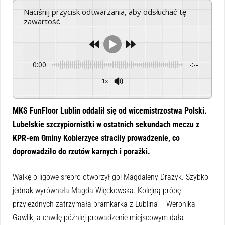
Naciśnij przycisk odtwarzania, aby odsłuchać tę
zawartość
0:00
-:--
1x
Powered By
GSpeech
MKS FunFloor Lublin oddalił się od wicemistrzostwa Polski.
Lubelskie szczypiornistki w ostatnich sekundach meczu z
KPR-em Gminy Kobierzyce straciły prowadzenie, co
doprowadziło do rzutów karnych i porażki.
Walkę o ligowe srebro otworzył gol Magdaleny Drażyk. Szybko
jednak wyrównała Magda Więckowska. Kolejną próbę
przyjezdnych zatrzymała bramkarka z Lublina – Weronika
Gawlik, a chwilę później prowadzenie miejscowym dała