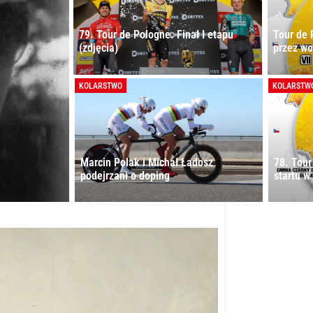
79. Tour de Pologne. Finał I etapu
Tour de 
(zdjęcia)
przez wo
KOLARSTWO
KOLARSTW
Marcin Polak i Michał Ładosz
78. Tour
podejrzani o doping
startu w