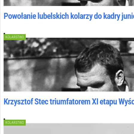
Powołanie lubelskich kolarzy do kadry juni
KOLARSTWO
Krzysztof Stec triumfatorem XI etapu Wyśc
KOLARSTWO