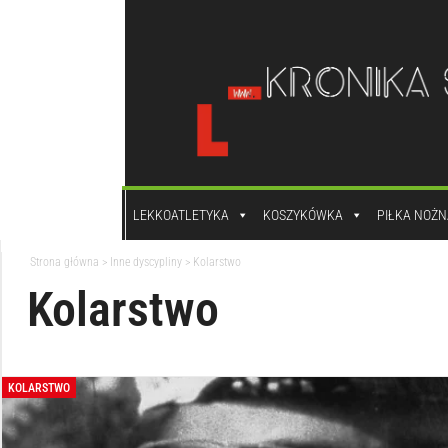
do
treści
LEKKOATLETYKA
KOSZYKÓWKA
PIŁKA NOŻN
Strona główna
>
Inne dyscypliny
>
Kolarstwo
Kolarstwo
KOLARSTWO