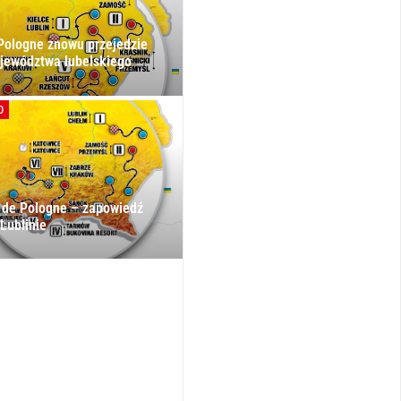
Pologne znowu przejedzie
jewództwa lubelskiego
O
 de Pologne – zapowiedź
 Lublinie