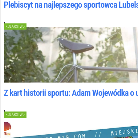
Plebiscyt na najlepszego sportowca Lubels
KOLARSTWO
Z kart historii sportu: Adam Wojewódka o 
KOLARSTWO