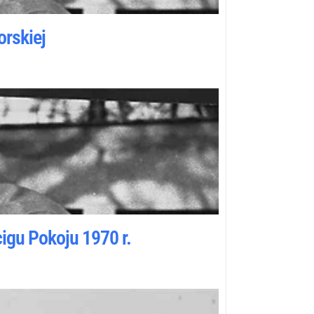
orskiej
igu Pokoju 1970 r.