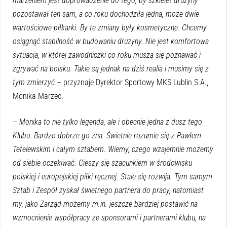
marzeniem jest doprowadzenie do tego, by szkielet drużyny
pozostawał ten sam, a co roku dochodziła jedna, może dwie
wartościowe piłkarki. By te zmiany były kosmetyczne. Chcemy
osiągnąć stabilność w budowaniu drużyny. Nie jest komfortowa
sytuacja, w której zawodniczki co roku muszą się poznawać i
zgrywać na boisku. Takie są jednak na dziś realia i musimy się z
tym zmierzyć –
przyznaje Dyrektor Sportowy MKS Lublin S.A.,
Monika Marzec.
– Monika to nie tylko legenda, ale i obecnie jedna z dusz tego
Klubu. Bardzo dobrze go zna. Świetnie rozumie się z Pawłem
Tetelewskim i całym sztabem. Wiemy, czego wzajemnie możemy
od siebie oczekiwać. Cieszy się szacunkiem w środowisku
polskiej i europejskiej piłki ręcznej. Stale się rozwija. Tym samym
Sztab i Zespół zyskał świetnego partnera do pracy, natomiast
my, jako Zarząd możemy m.in. jeszcze bardziej postawić na
wzmocnienie współpracy ze sponsorami i partnerami klubu, na