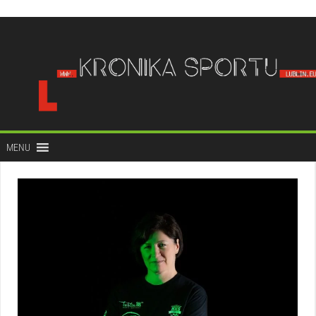
do
treści
MENU