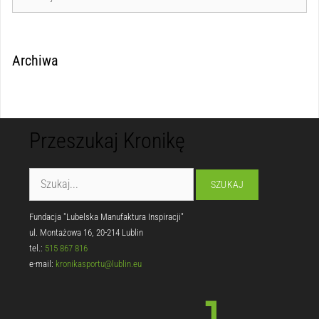
Archiwa
Przeszukaj Kronikę
Fundacja "Lubelska Manufaktura Inspiracji"
ul. Montażowa 16, 20-214 Lublin
tel.:
515 867 816
e-mail:
kronikasportu@lublin.eu