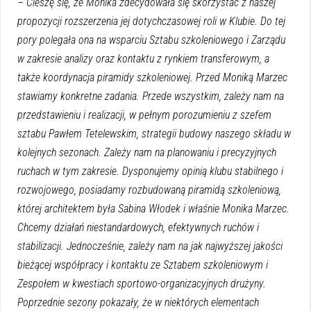
– Cieszę się, że Monika zdecydowała się skorzystać z naszej
propozycji rozszerzenia jej dotychczasowej roli w Klubie. Do tej
pory polegała ona na wsparciu Sztabu szkoleniowego i Zarządu
w zakresie analizy oraz kontaktu z rynkiem transferowym, a
także koordynacja piramidy szkoleniowej. Przed Moniką Marzec
stawiamy konkretne zadania. Przede wszystkim, zależy nam na
przedstawieniu i realizacji, w pełnym porozumieniu z szefem
sztabu Pawłem Tetelewskim, strategii budowy naszego składu w
kolejnych sezonach. Zależy nam na planowaniu i precyzyjnych
ruchach w tym zakresie. Dysponujemy opinią klubu stabilnego i
rozwojowego, posiadamy rozbudowaną piramidą szkoleniową,
której architektem była Sabina Włodek i właśnie Monika Marzec.
Chcemy działań niestandardowych, efektywnych ruchów i
stabilizacji. Jednocześnie, zależy nam na jak najwyższej jakości
bieżącej współpracy i kontaktu ze Sztabem szkoleniowym i
Zespołem w kwestiach sportowo-organizacyjnych drużyny.
Poprzednie sezony pokazały, że w niektórych elementach