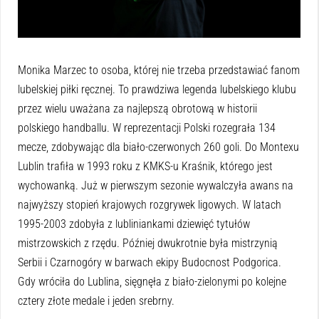
Monika Marzec to osoba, której nie trzeba przedstawiać fanom
lubelskiej piłki ręcznej. To prawdziwa legenda lubelskiego klubu
przez wielu uważana za najlepszą obrotową w historii
polskiego handballu. W reprezentacji Polski rozegrała 134
mecze, zdobywając dla biało-czerwonych 260 goli. Do Montexu
Lublin trafiła w 1993 roku z KMKS-u Kraśnik, którego jest
wychowanką. Już w pierwszym sezonie wywalczyła awans na
najwyższy stopień krajowych rozgrywek ligowych. W latach
1995-2003 zdobyła z lubliniankami dziewięć tytułów
mistrzowskich z rzędu. Później dwukrotnie była mistrzynią
Serbii i Czarnogóry w barwach ekipy Budocnost Podgorica.
Gdy wróciła do Lublina, sięgnęła z biało-zielonymi po kolejne
cztery złote medale i jeden srebrny.