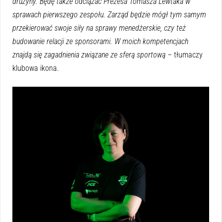
drużyny. Będę także odciążać Prezesa Tomasza Lewtaka w
sprawach pierwszego zespołu. Zarząd będzie mógł tym samym
przekierować swoje siły na sprawy menedżerskie, czy też
budowanie relacji ze sponsorami. W moich kompetencjach
znajdą się zagadnienia związane ze sferą sportową –
tłumaczy
klubowa ikona.