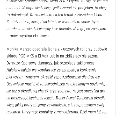
Szkole Mistrzostwa Sportowego ZPRP. Wydaje mi się, że jestem
osoba dość odpowiedzialną i jeśli czegoś się podjęłam, to chcę
to dokończyć. Rozmawiałam na ten temat z zarządem klubu.
Zostały mi z tą klasą dwa lata i nie wyobrażam sobie, bym
mogła zostawić dziewczyny i nie dokończyć tego, co zaczęłam
–
mówi wybitna obrotowa.
Monika Marzec odegrała jedną z kluczowych ról przy budowie
składu PGE MKS-u El-Volt Lublin na zbliżający się sezon.
Dyrektor Sportowy tłumaczy, jak przebiega taki proces.
–
Najpierw należy we współpracy ze sztabem, a konkretnie
pierwszym trenerem, określić zapotrzebowanie dla drużyny.
Oczywiście musi być to zawodniczka na określonym poziomie,
ale też o określonej charakterystyce. Istotna jest specyfika gry
na poszczególnych pozycjach. Trener Paweł Tetelewski określa
więc, jakiej potrzebujemy zawodniczki, a ja rozpoczynam swój
research. Utrzymuję kontakty z menedżerami. Dziś mam już ten