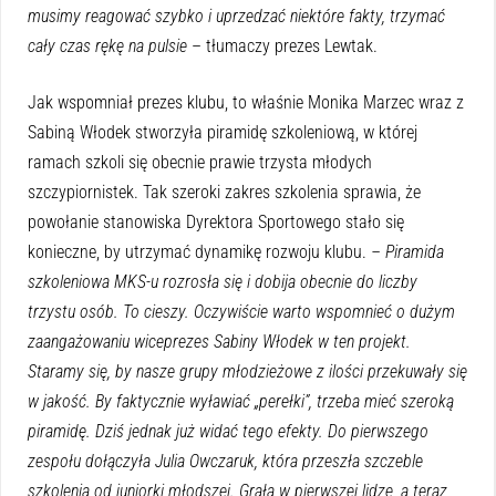
musimy reagować szybko i uprzedzać niektóre fakty, trzymać
cały czas rękę na pulsie
– tłumaczy prezes Lewtak.
Jak wspomniał prezes klubu, to właśnie Monika Marzec wraz z
Sabiną Włodek stworzyła piramidę szkoleniową, w której
ramach szkoli się obecnie prawie trzysta młodych
szczypiornistek. Tak szeroki zakres szkolenia sprawia, że
powołanie stanowiska Dyrektora Sportowego stało się
konieczne, by utrzymać dynamikę rozwoju klubu.
– Piramida
szkoleniowa MKS-u rozrosła się i dobija obecnie do liczby
trzystu osób. To cieszy. Oczywiście warto wspomnieć o dużym
zaangażowaniu wiceprezes Sabiny Włodek w ten projekt.
Staramy się, by nasze grupy młodzieżowe z ilości przekuwały się
w jakość. By faktycznie wyławiać „perełki”, trzeba mieć szeroką
piramidę. Dziś jednak już widać tego efekty. Do pierwszego
zespołu dołączyła Julia Owczaruk, która przeszła szczeble
szkolenia od juniorki młodszej. Grała w pierwszej lidze, a teraz