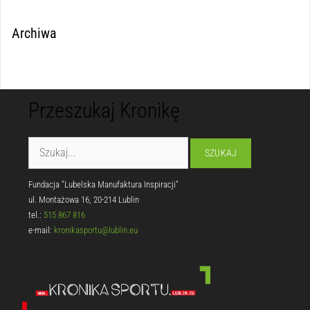
Archiwa
Przeszukaj Kronikę
Fundacja "Lubelska Manufaktura Inspiracji"
ul. Montażowa 16, 20-214 Lublin
tel.:
515 867 816
e-mail:
kronikasportu@lublin.eu