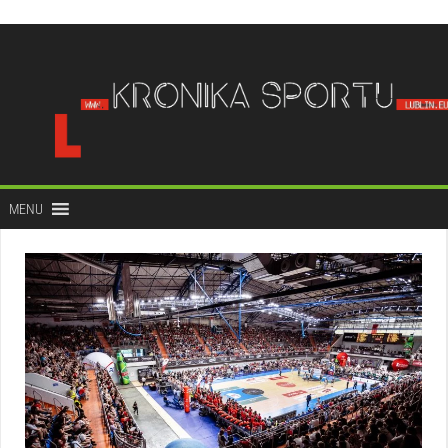
do
treści
MENU