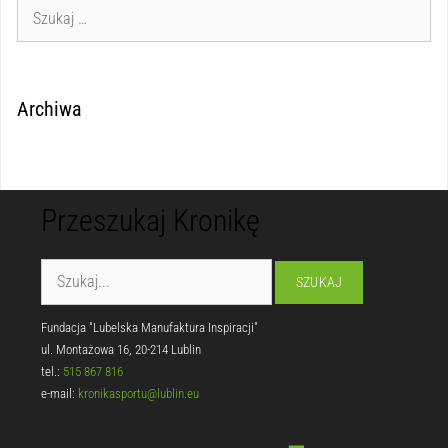
Archiwa
Przeszukaj Kronikę
Fundacja "Lubelska Manufaktura Inspiracji"
ul. Montażowa 16, 20-214 Lublin
tel.:
515 867 816
e-mail:
kronikasportu@lublin.eu