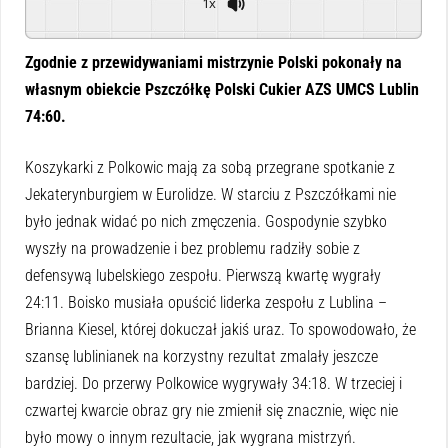
1x
Powered By
GSpeech
Zgodnie z przewidywaniami mistrzynie Polski pokonały na
własnym obiekcie Pszczółkę Polski Cukier AZS UMCS Lublin
74:60.
Koszykarki z Polkowic mają za sobą przegrane spotkanie z
Jekaterynburgiem w Eurolidze. W starciu z Pszczółkami nie
było jednak widać po nich zmęczenia. Gospodynie szybko
wyszły na prowadzenie i bez problemu radziły sobie z
defensywą lubelskiego zespołu. Pierwszą kwartę wygrały
24:11. Boisko musiała opuścić liderka zespołu z Lublina –
Brianna Kiesel, której dokuczał jakiś uraz. To spowodowało, że
szansę lublinianek na korzystny rezultat zmalały jeszcze
bardziej. Do przerwy Polkowice wygrywały 34:18. W trzeciej i
czwartej kwarcie obraz gry nie zmienił się znacznie, więc nie
było mowy o innym rezultacie, jak wygrana mistrzyń.