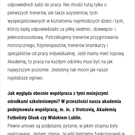
odpowiednich ludzi do pracy. Nie chodzi tutaj tylko o
pierwszych trenerów, ale także asystentów, tych
wyspecjalizowanych w kształceniu najmłodszych dzieci i tych,
którzy będą odpowiedzialni za piłkę siedmio-, dziewięcio- i
jedenastoosobową. Potrzebujemy trenerów przygotowania
motorycznego, fizjoterapeutów, trenerów bramkarzy i
specjalistów od pracy indywidualnej. Jeśli mamy mieć topową
Akademię, to praca na każdym odcinku musi być na jak
najwyższym poziomie. Jesteśmy tak mocni jak nasze
najsłabsze ogniwo.
Jak wygląda obecnie współpraca z tymi mniejszymi
ośrodkami szkoleniowymi? W przeszłości nasza akademia
podejmowała współpracę, m. in. z Vrotcovią, Akademią
Futbolisty Głusk czy Widokiem Lublin.
Pewne umowy są podpisane, pytanie, w jakim stopniu były
realizowane. Jestem zdania, że jeśli będziemy funkcjonowali w