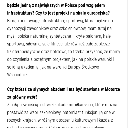
będzie jedną z największych w Polsce pod względem
infrastruktury? Czy to jest projekt na skalę europejską?
Biorąc pod uwagę infrastrukturę sportową, która będzie do
dyspozycji zawodników oraz szkoleniowców, mam tutaj na
myśli boiska naturalne, syntetyczne – kryte balonem, halę
sportową, siłownie, sale fitness, ale również całe zaplecze
fizjoterapeutyczne oraz hotelowe, to trzeba przyznać, że mamy
do czynienia z potężnym projektem, jak na polskie warunki i
solidną akademią, jak na warunki Europy Środkowo-
Wschodniej.
Czy któraś ze słynnych akademii ma być stawiana w Motorze
za główny wzór?
Z całą pewnością jest wiele akademii piłkarskich, które można
postawić za wzór szkoleniowy, natomiast funkcjonują one w
różnych krajach, w różnym otoczeniu kulturowym i każda z
nich idzie swoją drogą. Celem zawsze jest wyszkolenie