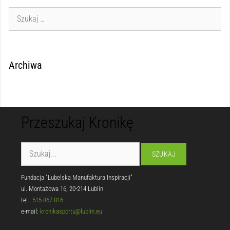
Archiwa
Przeszukaj Kronikę
Fundacja "Lubelska Manufaktura Inspiracji"
ul. Montażowa 16, 20-214 Lublin
tel.:
515 867 816
e-mail:
kronikasportu@lublin.eu