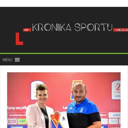
do
treści
MENU