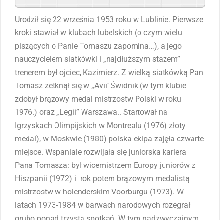
Powered By
GSpeech
Urodził się 22 września 1953 roku w Lublinie. Pierwsze
kroki stawiał w klubach lubelskich (o czym wielu
piszących o Panie Tomaszu zapomina…), a jego
nauczycielem siatkówki i „najdłuższym stażem”
trenerem był ojciec, Kazimierz. Z wielką siatkówką Pan
Tomasz zetknął się w „Avii’ Świdnik (w tym klubie
zdobył brązowy medal mistrzostw Polski w roku
1976.) oraz „Legii” Warszawa.. Startował na
Igrzyskach Olimpijskich w Montrealu (1976) złoty
medal), w Moskwie (1980) polska ekipa zajęła czwarte
miejsce. Wspaniale rozwijała się juniorska kariera
Pana Tomasza: był wicemistrzem Europy juniorów z
Hiszpanii (1972) i rok potem brązowym medalistą
mistrzostw w holenderskim Voorburgu (1973). W
latach 1973-1984 w barwach narodowych rozegrał
grubo ponad trzysta spotkań. W tym nadzwyczajnym