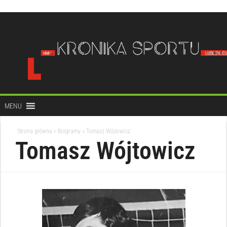
do
treści
MENU
Strona główna
>
Biogramy
>
Tomasz Wójtowicz
Tomasz Wójtowicz