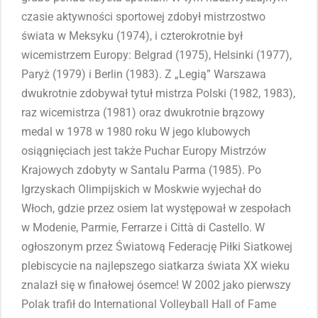
czasie aktywności sportowej zdobył mistrzostwo
świata w Meksyku (1974), i czterokrotnie był
wicemistrzem Europy: Belgrad (1975), Helsinki (1977),
Paryż (1979) i Berlin (1983). Z „Legią” Warszawa
dwukrotnie zdobywał tytuł mistrza Polski (1982, 1983),
raz wicemistrza (1981) oraz dwukrotnie brązowy
medal w 1978 w 1980 roku W jego klubowych
osiągnięciach jest także Puchar Europy Mistrzów
Krajowych zdobyty w Santalu Parma (1985). Po
Igrzyskach Olimpijskich w Moskwie wyjechał do
Włoch, gdzie przez osiem lat występował w zespołach
w Modenie, Parmie, Ferrarze i Città di Castello. W
ogłoszonym przez Światową Federację Piłki Siatkowej
plebiscycie na najlepszego siatkarza świata XX wieku
znalazł się w finałowej ósemce! W 2002 jako pierwszy
Polak trafił do International Volleyball Hall of Fame