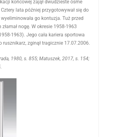
 2006 r. w Chełmie. Absolwent Liceum
1950. Swoje starty zaczynał jako
ba Polsce” w Chełmie (1948-1950), potem
961-1964). Barw „Lublinianki” bronił w
 Rzymie w 1960 roku w konkurencji
fikacji końcowej zajął dwudzieste ósme
 Cztery lata później przygotowywał się do
e wyeliminowała go kontuzja. Tuż przed
 złamał nogę. W okresie 1958-1963
(1958-1963). Jego cała kariera sportowa
o rusznikarz, zginął tragicznie 17.07.2006.
orada, 1980, s. 855; Matuszek, 2017, s. 154;
.