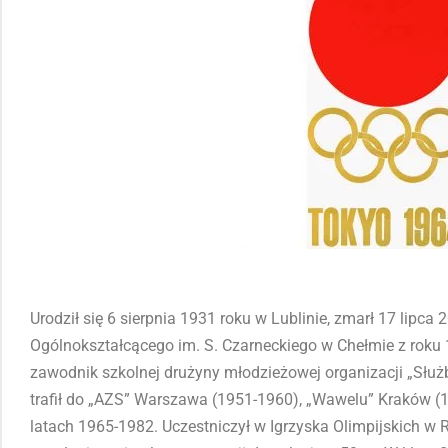
Naciśnij przycisk odtwarzania, aby odsłuchać tę zawartość
0:00