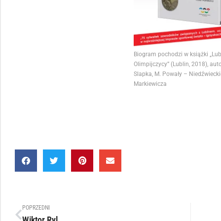
Biogram pochodzi w książki „Lub
Olimpijczycy” (Lublin, 2018), aut
Slapka, M. Powały – Niedźwieckie
Markiewicza