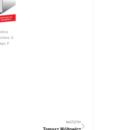
elscy
orstwa: D.
go, P.