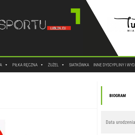
A
PIŁKA RĘCZNA
ŻUŻEL
SIATKÓWKA
INNE DYSCYPLINY I WY
BIOGRAM
Data urodzenia