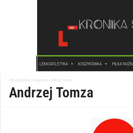
do
treści
LEKKOATLETYKA
KOSZYKÓWKA
PIŁKA NOŻN
Strona główna
>
Biogramy
>
Andrzej Tomza
Andrzej Tomza