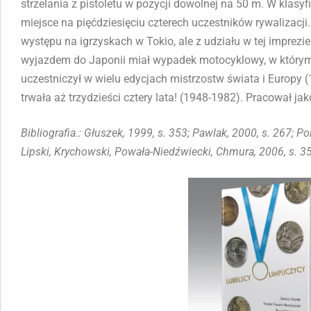
Urodził się 6 sierpnia 1931 roku w Lublinie, zmarł 17 lipca
Ogólnokształcącego im. S. Czarneckiego w Chełmie z roku 
zawodnik szkolnej drużyny młodzieżowej organizacji „Służ
trafił do „AZS” Warszawa (1951-1960), „Wawelu” Kraków (1
latach 1965-1982. Uczestniczył w Igrzyska Olimpijskich w
strzelania z pistoletu w pozycji dowolnej na 50 m. W klasy
miejsce na pięćdziesięciu czterech uczestników rywalizacji.
występu na igrzyskach w Tokio, ale z udziału w tej imprezi
wyjazdem do Japonii miał wypadek motocyklowy, w którym
uczestniczył w wielu edycjach mistrzostw świata i Europy 
trwała aż trzydzieści cztery lata! (1948-1982). Pracował jak
Bibliografia.: Głuszek, 1999, s. 353; Pawlak, 2000, s. 267; P
Lipski, Krychowski, Powała-Niedźwiecki, Chmura, 2006, s. 35