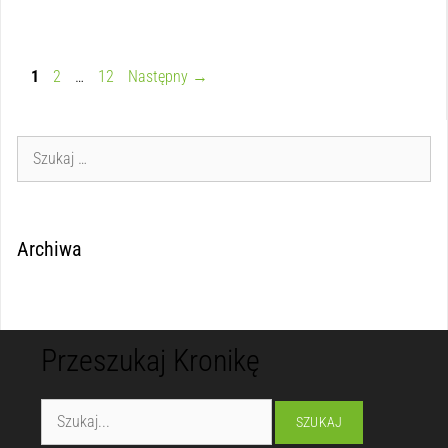
1
2
…
12
Następny
→
Archiwa
Przeszukaj Kronikę