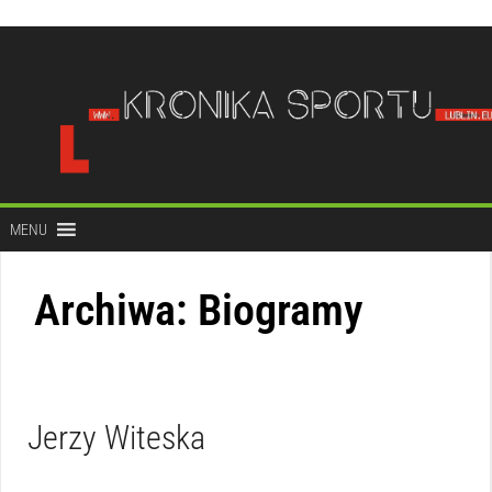
do
treści
MENU
Archiwa:
Biogramy
Jerzy Witeska